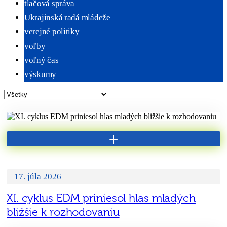
tlačová správa
Ukrajinská radá mládeže
verejné politiky
voľby
voľný čas
výskumy
+
17. júla 2026
XI. cyklus EDM priniesol hlas mladých
bližšie k rozhodovaniu