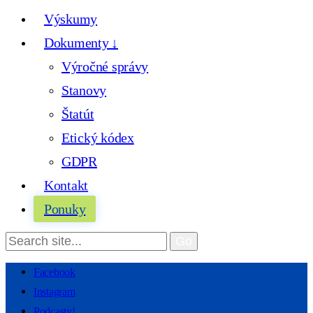
Výskumy
Dokumenty ↓
Výročné správy
Stanovy
Štatút
Etický kódex
GDPR
Kontakt
Ponuky
Facebook
Instagram
Podcasty!