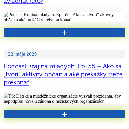
zvládnuť leto?
+
22. mája 2025
Podcast Krajina mladých: Ep. 55 – Ako sa
„tvorí“ aktívny občan a aké prekážky treba
prekonať
+