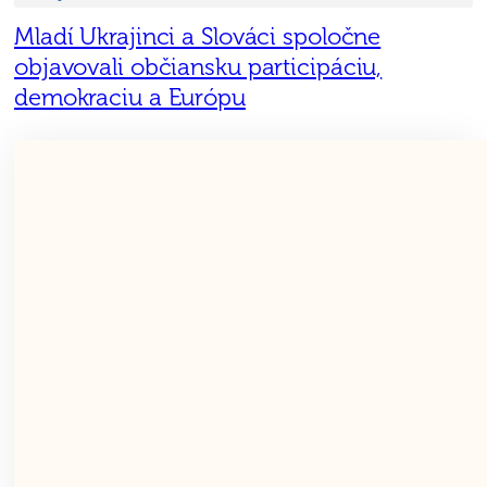
Mladí Ukrajinci a Slováci spoločne
objavovali občiansku participáciu,
demokraciu a Európu