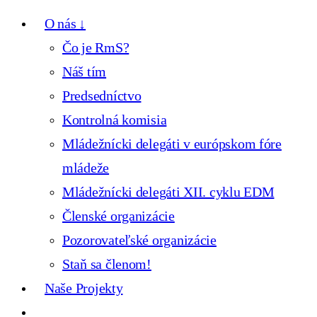
O nás ↓
Čo je RmS?
Náš tím
Predsedníctvo
Kontrolná komisia
Mládežnícki delegáti v európskom fóre
mládeže
Mládežnícki delegáti XII. cyklu EDM
Členské organizácie
Pozorovateľské organizácie
Staň sa členom!
Naše Projekty
Blog & Podcasty