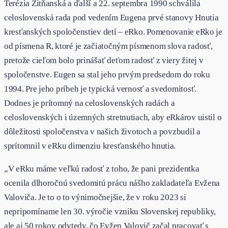
Terézia Žitňanská a ďalší a 22. septembra 1990 schválila
celoslovenská rada pod vedením Eugena prvé stanovy Hnutia
kresťanských spoločenstiev detí – eRko. Pomenovanie eRko je
od písmena R, ktoré je začiatočným písmenom slova radosť,
pretože cieľom bolo prinášať deťom radosť z viery žitej v
spoločenstve. Eugen sa stal jeho prvým predsedom do roku
1994. Pre jeho príbeh je typická vernosť a svedomitosť.
Dodnes je prítomný na celoslovenských radách a
celoslovenských i územných stretnutiach, aby eRkárov uistil o
dôležitosti spoločenstva v našich životoch a povzbudil a
sprítomnil v eRku dimenziu kresťanského hnutia.
„V eRku máme veľkú radosť z toho, že pani prezidentka
ocenila dlhoročnú svedomitú prácu nášho zakladateľa Evžena
Valoviča. Je to o to výnimočnejšie, že v roku 2023 si
nepripomíname len 30. výročie vzniku Slovenskej republiky,
ale aj 50 rokov odvtedy, čo Evžen Valovič začal pracovať s