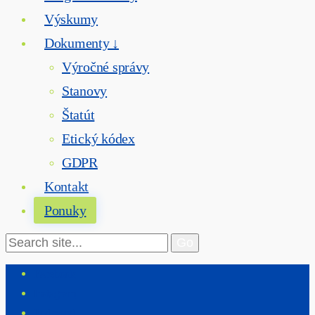
Výskumy
Dokumenty ↓
Výročné správy
Stanovy
Štatút
Etický kódex
GDPR
Kontakt
Ponuky
Facebook
Instagram
Podcasty!