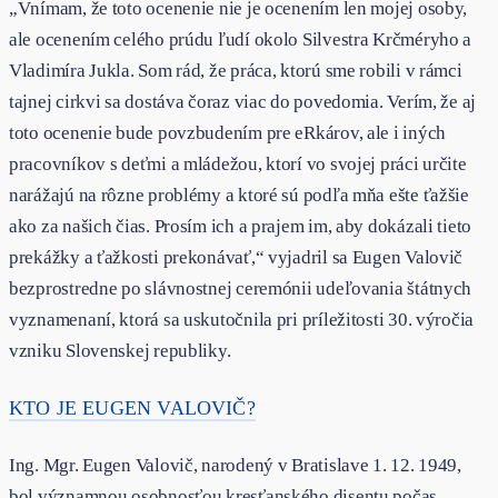
„Vnímam, že toto ocenenie nie je ocenením len mojej osoby,
ale ocenením celého prúdu ľudí okolo Silvestra Krčméryho a
Vladimíra Jukla. Som rád, že práca, ktorú sme robili v rámci
tajnej cirkvi sa dostáva čoraz viac do povedomia. Verím, že aj
toto ocenenie bude povzbudením pre eRkárov, ale i iných
pracovníkov s deťmi a mládežou, ktorí vo svojej práci určite
narážajú na rôzne problémy a ktoré sú podľa mňa ešte ťažšie
ako za našich čias. Prosím ich a prajem im, aby dokázali tieto
prekážky a ťažkosti prekonávať,“ vyjadril sa Eugen Valovič
bezprostredne po slávnostnej ceremónii udeľovania štátnych
vyznamenaní, ktorá sa uskutočnila pri príležitosti 30. výročia
vzniku Slovenskej republiky.
KTO JE EUGEN VALOVIČ?
Ing. Mgr. Eugen Valovič, narodený v Bratislave 1. 12. 1949,
bol významnou osobnosťou kresťanského disentu počas