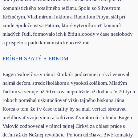
komunistického totalitného režimu. Spolu so Silvestrom
Krčmérym, Vladimírom Juklom a Rudolfom Fibym stál pri
zrode Spoločenstva Fatima, ktoré vytvorilo sieť komunít
mladých ľudí, formovalo ich k žitiu slobody v čase neslobody
a prispelo k pádu komunistického režimu.
PRÍBEH SPÄTÝ S ERKOM
Eugen Valovič sa v rámci štruktúr podzemnej cirkvi venoval
najmä deťom, stredoškolákom a vysokoškolákom. Mladým
ľuďom sa venuje už 50 rokov, nepretržite až dodnes. V 70-tych
rokoch pomáhal uskutočňovať víziu tajného biskupa Jána
Korca o tom, že i v čase totality by sa mali veriaci stretávať,
prehlbovať svoju vieru a kultivovať vnútornú slobodu. Eugen
Valovič zodpovedal v rámci tajnej Cirkvi za oblasť práce s
deťmi až do Nežnej revolúcie. Pri tom udržiaval živé kontakty