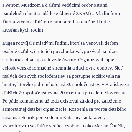
s Petrom Murdzom a ďalšími vedúcimi osobnosťami
paralelného hnutia mládeže (dnešné ZKSM) a Vladimírom
Ďurikovičom a ďalšími z hnutia rodín (dnešné Hnutie
kresťanských rodín).
Eugen rozvíjal s mladými ľuďmi, ktorí sa venovali deťom
osobné vzťahy, často ich povzbudzoval, pozýval na rôzne
stretnutia a dbal aj o ich vzdelávanie. Organizoval tajné
celoslovenské formačné stretnutia a duchovné obnovy. Sieť
malých detských spoločenstiev sa postupne rozširovala na
hnutie, ktorého jadrom bolo asi 30 spoločenstiev v Bratislave a
ďalších 70 spoločenstiev na 20 miestach po celom Slovensku.
Po páde komunizmu už teda existoval základ pre založenie
samostatnej detskej organizácie. Rozbehla sa tvorba detského
časopisu Rebrík pod vedením Kataríny Jantákovej,
vyprofilovali sa ďalšie vedúce osobnosti ako Marián Čaučík,