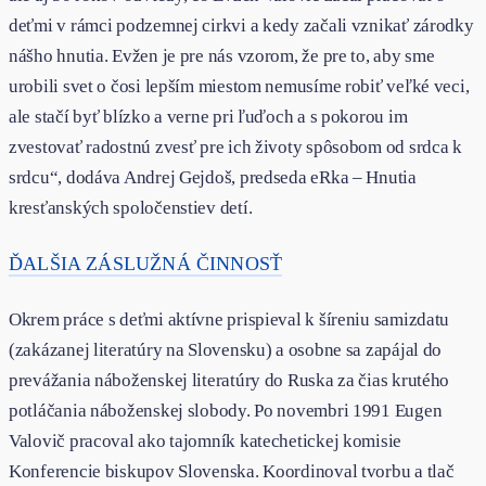
deťmi v rámci podzemnej cirkvi a kedy začali vznikať zárodky
nášho hnutia. Evžen je pre nás vzorom, že pre to, aby sme
urobili svet o čosi lepším miestom nemusíme robiť veľké veci,
ale stačí byť blízko a verne pri ľuďoch a s pokorou im
zvestovať radostnú zvesť pre ich životy spôsobom od srdca k
srdcu“, dodáva Andrej Gejdoš, predseda eRka – Hnutia
kresťanských spoločenstiev detí.
ĎALŠIA ZÁSLUŽNÁ ČINNOSŤ
Okrem práce s deťmi aktívne prispieval k šíreniu samizdatu
(zakázanej literatúry na Slovensku) a osobne sa zapájal do
prevážania náboženskej literatúry do Ruska za čias krutého
potláčania náboženskej slobody. Po novembri 1991 Eugen
Valovič pracoval ako tajomník katechetickej komisie
Konferencie biskupov Slovenska. Koordinoval tvorbu a tlač