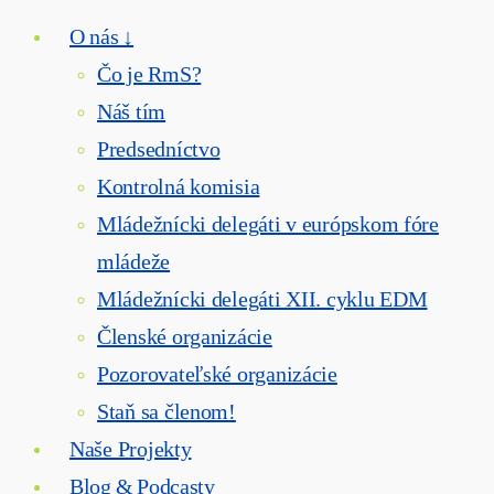
O nás ↓
Čo je RmS?
Náš tím
Predsedníctvo
Kontrolná komisia
Mládežnícki delegáti v európskom fóre
mládeže
Mládežnícki delegáti XII. cyklu EDM
Členské organizácie
Pozorovateľské organizácie
Staň sa členom!
Naše Projekty
Blog & Podcasty