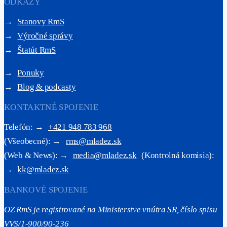
ODKAZY
→
Stanovy RmS
→
Výročné správy
→
Štatút RmS
→
Ponuky
→
Blog & podcasty
KONTAKTNÉ SPOJENIE
Telefón: →
+421 948 783 968
(Všeobecné): →
rms@mladez.sk
(Web & News): →
media@mladez.sk
(Kontrolná komisia):
→
kk@mladez.sk
BANKOVÉ SPOJENIE
OZ RmS je registrované na Ministerstve vnútra SR, číslo spisu
VVS/1-900/90-236