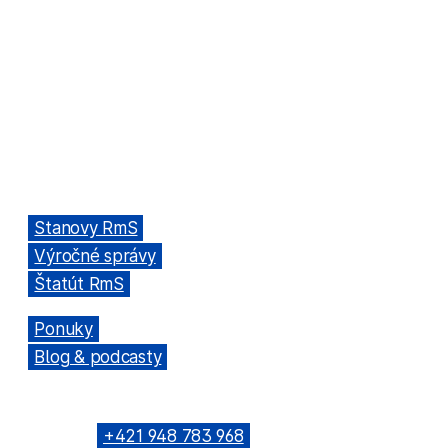
Rada mládeže Slovenska (RmS)
Štúrova 3, 811 02 Bratislava,
Slovenská republika
Adresa kancelárie RmS:
Miletičova 7, 821 08 Ružinov, Bratislava
ODKAZY
→
Stanovy RmS
→
Výročné správy
→
Štatút RmS
→
Ponuky
→
Blog & podcasty
KONTAKTNÉ SPOJENIE
Telefón: →
+421 948 783 968