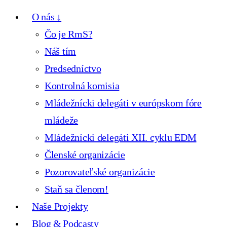
O nás ↓
Čo je RmS?
Náš tím
Predsedníctvo
Kontrolná komisia
Mládežnícki delegáti v európskom fóre
mládeže
Mládežnícki delegáti XII. cyklu EDM
Členské organizácie
Pozorovateľské organizácie
Staň sa členom!
Naše Projekty
Blog & Podcasty