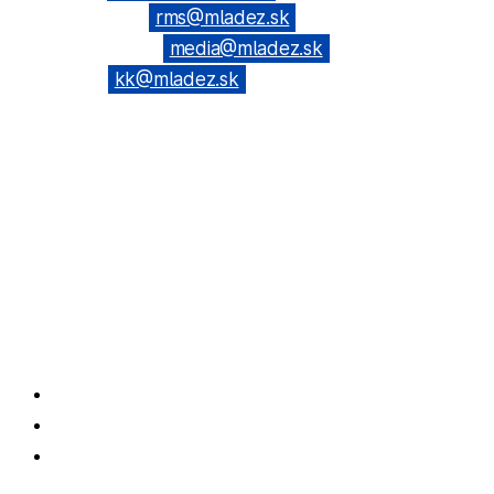
(Všeobecné): →
rms@mladez.sk
(Web & News): →
media@mladez.sk
(Kontrolná
komisia): →
kk@mladez.sk
BANKOVÉ SPOJENIE
OZ RmS je registrované na Ministerstve vnútra SR, číslo spisu
VVS/1-900/90-236
IČO: 683 779 / DIČ: 2020804720
Tatra banka, a.s. Bratislava
IBAN: SK69 1100 0000 0026 6108 0190
Facebook
Instagram
Podcasty!