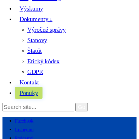
Výskumy
Dokumenty ↓
Výročné správy
Stanovy
Štatút
Etický kódex
GDPR
Kontakt
Ponuky
Facebook
Instagram
Podcasty!