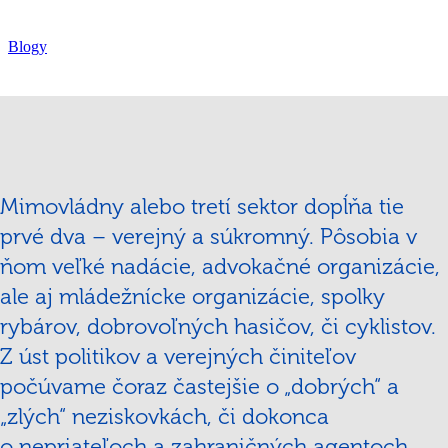
Blogy
Mimovládny alebo tretí sektor dopĺňa tie
prvé dva – verejný a súkromný. Pôsobia v
ňom veľké nadácie, advokačné organizácie,
ale aj mládežnícke organizácie, spolky
rybárov, dobrovoľných hasičov, či cyklistov.
Z úst politikov a verejných činiteľov
počúvame čoraz častejšie o „dobrých“ a
„zlých“ neziskovkách, či dokonca
o nepriateľoch a zahraničných agentoch.