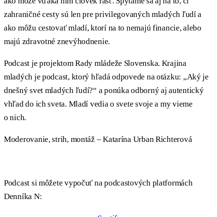
ako môže vďaka nim človek rásť. Spýtame sa aj na to, či
zahraničné cesty sú len pre privilegovaných mladých ľudí a
ako môžu cestovať mladí, ktorí na to nemajú financie, alebo
majú zdravotné znevýhodnenie.
Podcast je projektom Rady mládeže Slovenska. Krajina
mladých je podcast, ktorý hľadá odpovede na otázku: „Aký je
dnešný svet mladých ľudí?“ a ponúka odborný aj autentický
vhľad do ich sveta. Mladí vedia o svete svoje a my vieme
o nich.
Moderovanie, strih, montáž – Katarína Urban Richterová
Podcast si môžete vypočuť na podcastových platformách
Denníka N: