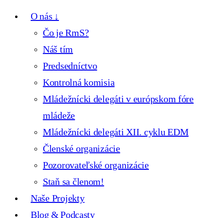
O nás ↓
Čo je RmS?
Náš tím
Predsedníctvo
Kontrolná komisia
Mládežnícki delegáti v európskom fóre
mládeže
Mládežnícki delegáti XII. cyklu EDM
Členské organizácie
Pozorovateľské organizácie
Staň sa členom!
Naše Projekty
Blog & Podcasty