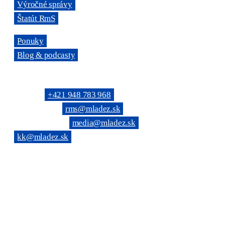
→
Výročné správy
→
Štatút RmS
→
Ponuky
→
Blog & podcasty
KONTAKTNÉ SPOJENIE
Telefón: →
+421 948 783 968
(Všeobecné): →
rms@mladez.sk
(Web & News): →
media@mladez.sk
(Kontrolná komisia):
→
kk@mladez.sk
BANKOVÉ SPOJENIE
OZ RmS je registrované na Ministerstve vnútra SR, číslo spisu
VVS/1-900/90-236
IČO: 683 779 / DIČ: 2020804720