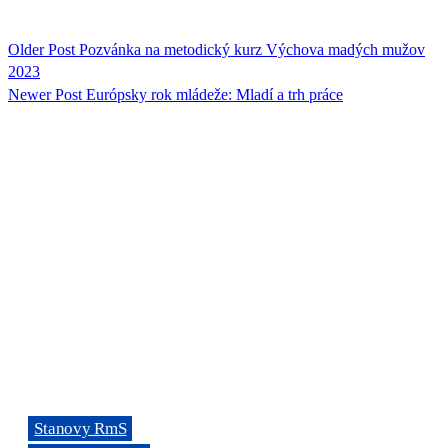
Older Post
Pozvánka na metodický kurz Výchova madých mužov
2023
Newer Post
Európsky rok mládeže: Mladí a trh práce
ORGANIZÁCIA
Rada mládeže Slovenska (RmS)
Štúrova 3, 811 02 Bratislava,
Slovenská republika
Adresa kancelárie RmS:
Miletičova 7, 821 08 Ružinov, Bratislava
ODKAZY
→
Stanovy RmS