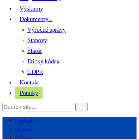
Výskumy
Dokumenty ↓
Výročné správy
Stanovy
Štatút
Etický kódex
GDPR
Kontakt
Ponuky
Facebook
Instagram
Podcasty!