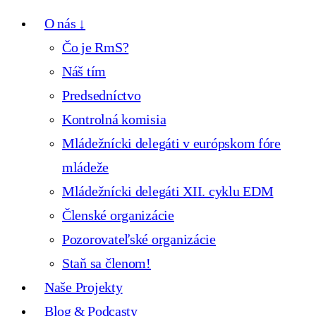
O nás ↓
Čo je RmS?
Náš tím
Predsedníctvo
Kontrolná komisia
Mládežnícki delegáti v európskom fóre
mládeže
Mládežnícki delegáti XII. cyklu EDM
Členské organizácie
Pozorovateľské organizácie
Staň sa členom!
Naše Projekty
Blog & Podcasty