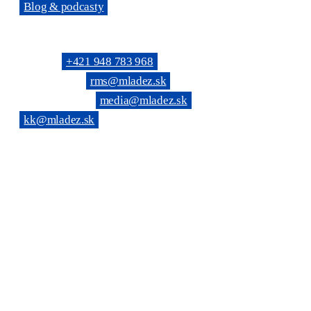
→
Blog & podcasty
KONTAKTNÉ SPOJENIE
Telefón: →
+421 948 783 968
(Všeobecné): →
rms@mladez.sk
(Web & News): →
media@mladez.sk
(Kontrolná komisia):
→
kk@mladez.sk
BANKOVÉ SPOJENIE
OZ RmS je registrované na Ministerstve vnútra SR, číslo spisu
VVS/1-900/90-236
IČO: 683 779 / DIČ: 2020804720
Tatra banka, a.s. Bratislava
IBAN: SK69 1100 0000 0026 6108 0190