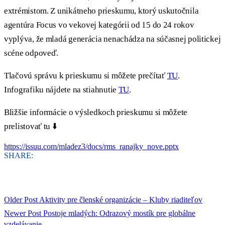
extrémistom. Z unikátneho prieskumu, ktorý uskutočnila
agentúra Focus vo vekovej kategórii od 15 do 24 rokov
vyplýva, že mladá generácia nenachádza na súčasnej politickej
scéne odpoveď.
Tlačovú správu k prieskumu si môžete prečítať
TU
.
Infografiku nájdete na stiahnutie
TU
.
Bližšie informácie o výsledkoch prieskumu si môžete
prelistovať tu ⬇️
https://issuu.com/mladez3/docs/rms_ranajky_nove.pptx
SHARE:
Older Post
Aktivity pre členské organizácie – Kluby riaditeľov
Newer Post
Postoje mladých: Odrazový mostík pre globálne
vzdelávanie