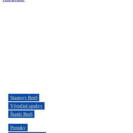
ORGANIZÁCIA
Rada mládeže Slovenska (RmS)
Štúrova 3, 811 02 Bratislava,
Slovenská republika
Adresa kancelárie RmS:
Miletičova 7, 821 08 Ružinov, Bratislava
ODKAZY
→
Stanovy RmS
→
Výročné správy
→
Štatút RmS
→
Ponuky