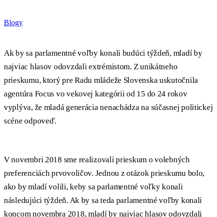
Blogy
Ak by sa parlamentné voľby konali budúci týždeň, mladí by
najviac hlasov odovzdali extrémistom. Z unikátneho
prieskumu, ktorý pre Radu mládeže Slovenska uskutočnila
agentúra Focus vo vekovej kategórii od 15 do 24 rokov
vyplýva, že mladá generácia nenachádza na súčasnej politickej
scéne odpoveď.
V novembri 2018 sme realizovali prieskum o volebných
preferenciách prvovoličov. Jednou z otázok prieskumu bolo,
ako by mladí volili, keby sa parlamentné voľky konali
následujúci týždeň. Ak by sa teda parlamentné voľby konali
koncom novembra 2018, mladí by najviac hlasov odovzdali