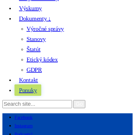
Výskumy
Dokumenty ↓
Výročné správy
Stanovy
Štatút
Etický kódex
GDPR
Kontakt
Ponuky
Facebook
Instagram
Podcasty!