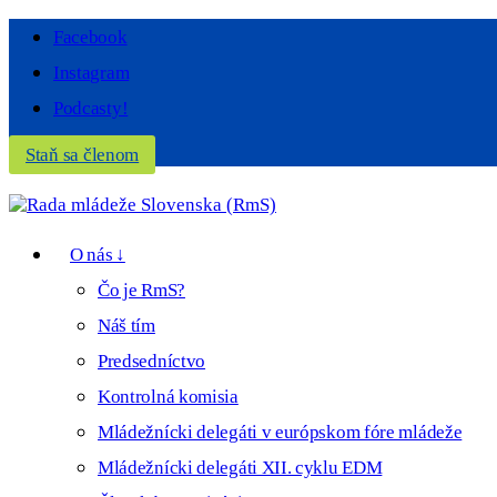
Facebook
Instagram
Podcasty!
Staň sa členom
O nás ↓
Čo je RmS?
Náš tím
Predsedníctvo
Kontrolná komisia
Mládežnícki delegáti v európskom fóre mládeže
Mládežnícki delegáti XII. cyklu EDM