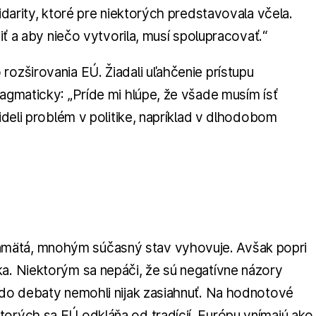
idarity, ktoré pre niektorých predstavovala včela.
niť a aby niečo vytvorila, musí spolupracovať.“
rozširovania EÚ. Žiadali uľahčenie prístupu
ragmaticky: „Príde mi hlúpe, že všade musím ísť
videli problém v politike, napríklad v dlhodobom
amätá, mnohým súčasný stav vyhovuje. Avšak popri
ka. Niektorým sa nepáči, že sú negatívne názory
o do debaty nemohli nijak zasiahnuť. Na hodnotové
torých sa EÚ odkláňa od tradícií. Európu vnímajú ako