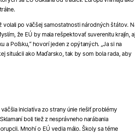
trálne.
ž volali po väčšej samostatnosti národných štátov. N
slím, že EÚ by mala rešpektovať suverenitu krajín, a
u a Poľsku,“ hovorí jeden z opýtaných. „Ja si na
kej situácii ako Maďarsko, tak by som bola rada, aby
väčšia iniciatíva zo strany únie riešiť problémy
klamaní boli tiež z nesprávneho narábania
orupcii. Mnohí o EÚ vedia málo. Školy sa téme