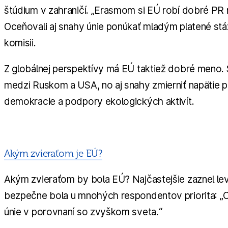
štúdium v zahraničí. „Erasmom si EÚ robí dobré PR 
Oceňovali aj snahy únie ponúkať mladým platené stá
komisii.
Z globálnej perspektívy má EÚ taktiež dobré meno. Š
medzi Ruskom a USA, no aj snahy zmierniť napätie p
demokracie a podpory ekologických aktivít.
Akým zvieraťom je EÚ?
Akým zvieraťom by bola EÚ? Najčastejšie zaznel lev
bezpečne bola u mnohých respondentov priorita: „Cí
únie v porovnaní so zvyškom sveta.“