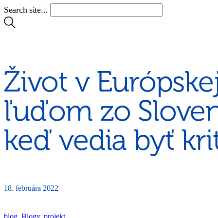
Search site...
Život v Európske
ľuďom zo Sloven
keď vedia byť krit
18. februára 2022
blog
,
Blogy
,
projekt