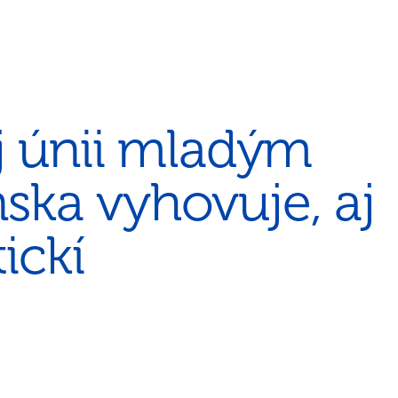
j únii mladým
ska vyhovuje, aj
ickí