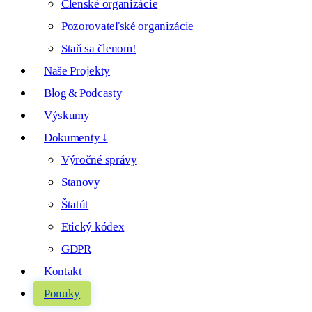
Členské organizácie
Pozorovateľské organizácie
Staň sa členom!
Naše Projekty
Blog & Podcasty
Výskumy
Dokumenty ↓
Výročné správy
Stanovy
Štatút
Etický kódex
GDPR
Kontakt
Ponuky