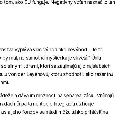
tom, ako EÚ funguje. Negatívny vzťah naznačilo len
lenstva vyplýva viac výhod ako nevýhod. „Je to
 by mal, no samotná myšlienka je skvelá.“ Úniu
silnými lídrami, ktorí sa zaujímajú aj o najslabších
sulu von der Leyenovú, ktorú zhodnotili ako razantnú
iami.
ádeže a dáva im možnosti na sebarealizáciu. Vnímajú
 radách či parlamentoch. Integrácia uľahčuje
s a jeho fondov sa mladí môžu ľahko prihlásiť na