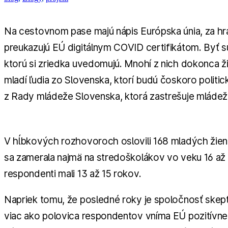
Na cestovnom pase majú nápis Európska únia, za hra
preukazujú EÚ digitálnym COVID certifikátom. Byť 
ktorú si zriedka uvedomujú. Mnohí z nich dokonca ž
mladí ľudia zo Slovenska, ktorí budú čoskoro politick
z Rady mládeže Slovenska, ktorá zastrešuje mládež
V hĺbkových rozhovoroch oslovili 168 mladých žie
sa zamerala najmä na stredoškolákov vo veku 16 až 1
respondenti mali 13 až 15 rokov.
Napriek tomu, že posledné roky je spoločnosť skept
viac ako polovica respondentov vníma EÚ pozitívne.