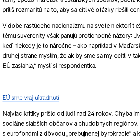
príliš rozmanitú na to, aby sa citlivé otázky riešili cen
V dobe rastúceho nacionalizmu na svete niektorí tie
tému suverenity však panujú protichodné názory: „My
keď niekedy je to náročné – ako napríklad v Maďarsk
druhej strane myslím, že ak by sme sa my ocitli v ta
EÚ zasiahla,“ myslí si respondentka.
EÚ sme vraj ukradnutí
Najviac kritiky prišlo od ľudí nad 24 rokov. Chýba im 
sociálne slabších občanov a chudobných regiónov. S
s eurofondmi z dôvodu „prebujnenej byrokracie“ a k