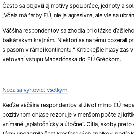
Často sa objavili aj motívy spolupráce, jednoty a sol
„Včela má farby EÚ, nie je agresívna, ale vie sa ubrá
Väčšina respondentov sa zhodla pri otázke ďalšieho 
balkánskym krajinám. Niektorí sa na tému pozerali p
s pasom v rámci kontinentu.“ Kritickejšie hlasy zas 
vetovaní vstupu Macedónska do EÚ Gréckom.
Nedá sa vyhovieť všetkým
Keďže väčšina respondentov si život mimo EÚ nep
pozitívnom ohlase rezonuje v menšom počte aj kriti
vnímané „spiatočnícky a útočne“. Cítia, akoby pret
témy upozornila časť kresťanských spolkov, podľa k