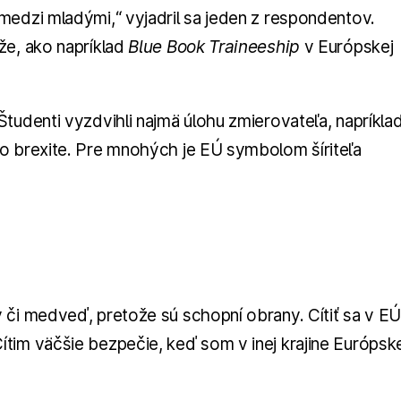
medzi mladými,“ vyjadril sa jeden z respondentov.
že, ako napríklad
Blue Book Traineeship
v Európskej
tudenti vyzdvihli najmä úlohu zmierovateľa, napríkla
o brexite. Pre mnohých je EÚ symbolom šíriteľa
 či medveď, pretože sú schopní obrany. Cítiť sa v EÚ
tim väčšie bezpečie, keď som v inej krajine Európske