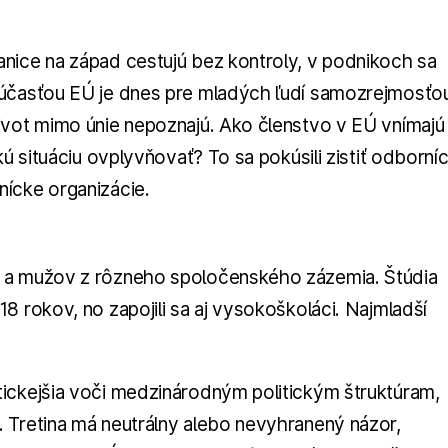
nice na západ cestujú bez kontroly, v podnikoch sa
súčasťou EÚ je dnes pre mladých ľudí samozrejmosťo
ivot mimo únie nepoznajú. Ako členstvo v EÚ vnímajú
ú situáciu ovplyvňovať? To sa pokúsili zistiť odborníc
nícke organizácie.
n a mužov z rôzneho spoločenského zázemia. Štúdia
8 rokov, no zapojili sa aj vysokoškoláci. Najmladší
ickejšia voči medzinárodným politickým štruktúram,
 Tretina má neutrálny alebo nevyhranený názor,