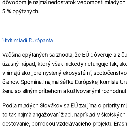
dôvodom je najmä nedostatok vedomostí mladých o 
5 % opýtaných.
Hrdí mladí Európania
Väčšina opýtaných sa zhodla, že EÚ dôveruje a z č
úžasný nápad, ktorý však niekedy nefunguje tak, ako
vnímajú ako „premyslený ekosystém“, spoločenstvo so 
členov. Spomínali najmä šéfku Európskej komisie Ur
ženu so silným príbehom a kultivovanými rozhodnut
Podľa mladých Slovákov sa EÚ zaujíma o priority ml
to tak najmä angažovaní žiaci, napríklad v školských
cestovanie, pomocou vzdelávacieho projektu Erasmu