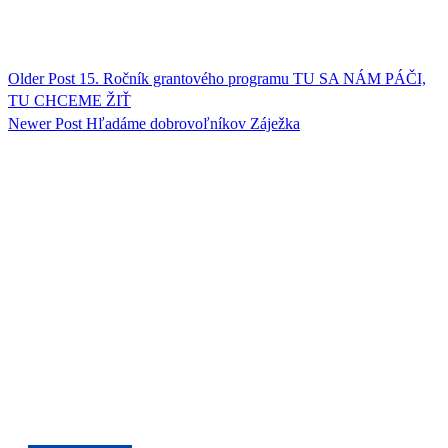
Older Post
15. Ročník grantového programu TU SA NÁM PÁČI,
TU CHCEME ŽIŤ
Newer Post
Hľadáme dobrovoľníkov Záježka
ORGANIZÁCIA
Rada mládeže Slovenska (RmS)
Štúrova 3, 811 02 Bratislava,
Slovenská republika
Adresa kancelárie RmS:
Miletičova 7, 821 08 Ružinov, Bratislava
ODKAZY