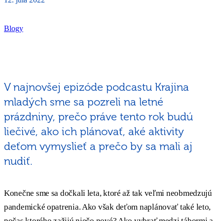
Blogy
V najnovšej epizóde podcastu Krajina
mladých sme sa pozreli na letné
prázdniny, prečo práve tento rok budú
liečivé, ako ich plánovať, aké aktivity
deťom vymyslieť a prečo by sa mali aj
nudiť.
Konečne sme sa dočkali leta, ktoré až tak veľmi neobmedzujú
pandemické opatrenia. Ako však deťom naplánovať také leto,
počas ktorého zažijú niečo nové? Ako vybrať medzi tábormi a