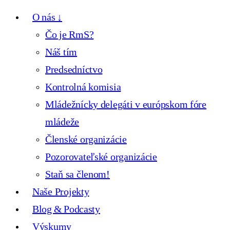
O nás ↓
Čo je RmS?
Náš tím
Predsedníctvo
Kontrolná komisia
Mládežnícky delegáti v európskom fóre
mládeže
Členské organizácie
Pozorovateľské organizácie
Staň sa členom!
Naše Projekty
Blog & Podcasty
Výskumy