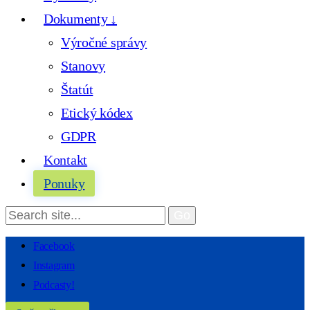
Dokumenty ↓
Výročné správy
Stanovy
Štatút
Etický kódex
GDPR
Kontakt
Ponuky
Facebook
Instagram
Podcasty!