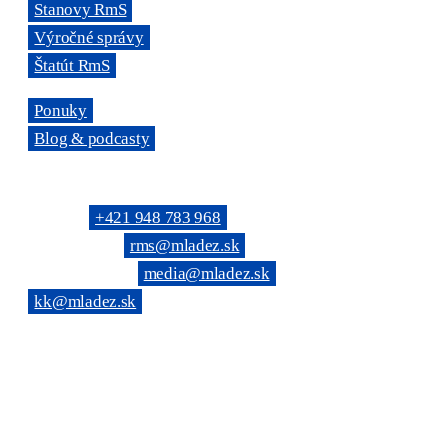
→
Stanovy RmS
→
Výročné správy
→
Štatút RmS
→
Ponuky
→
Blog & podcasty
KONTAKTNÉ SPOJENIE
Telefón: →
+421 948 783 968
(Všeobecné): →
rms@mladez.sk
(Web & News): →
media@mladez.sk
(Kontrolná komisia):
→
kk@mladez.sk
BANKOVÉ SPOJENIE
OZ RmS je registrované na Ministerstve vnútra SR, číslo spisu
VVS/1-900/90-236