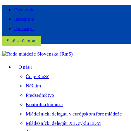
Facebook
Instagram
Podcasty!
Staň sa členom
O nás ↓
Čo je RmS?
Náš tím
Predsedníctvo
Kontrolná komisia
Mládežnícki delegáti v európskom fóre mládeže
Mládežnícki delegáti XII. cyklu EDM