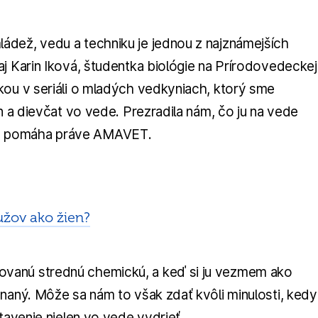
ádež, vedu a techniku je jednou z najznámejších
j Karin Iková, študentka biológie na Prírodovedeckej
kou v seriáli o mladých vedkyniach, ktorý sme
n a dievčat vo vede. Prezradila nám, čo ju na vede
ujmov pomáha práve AMAVET.
užov ako žien?
vanú strednú chemickú, a keď si ju vezmem ako
naný. Môže sa nám to však zdať kvôli minulosti, kedy
tavenie nielen vo vede vydrieť.