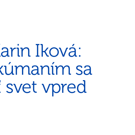
rin Iková:
skúmaním sa
 svet vpred