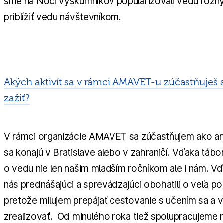
sme na Noci výskumníkov popularizovali vedu rôzn
priblížiť vedu návštevníkom.
Akých aktivít sa v rámci AMAVET-u zúčastňuješ a
zažiť?
V rámci organizácie AMAVET sa zúčastňujem ako an
sa konajú v Bratislave alebo v zahraničí. Vďaka tá
o vedu nie len našim mladším ročníkom ale i nám. 
nás prednášajúci a sprevádzajúci obohatili o veľa p
pretože milujem prepájať cestovanie s učením sa a
zrealizovať. Od minulého roka tiež spolupracujeme 