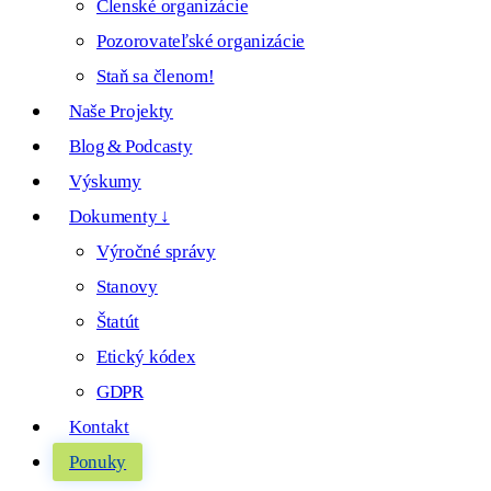
Členské organizácie
Pozorovateľské organizácie
Staň sa členom!
Naše Projekty
Blog & Podcasty
Výskumy
Dokumenty ↓
Výročné správy
Stanovy
Štatút
Etický kódex
GDPR
Kontakt
Ponuky