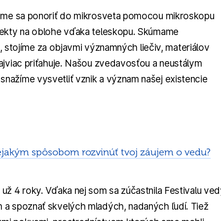
Vieme sa ponoriť do mikrosveta pomocou mikroskopu
bjekty na oblohe vďaka teleskopu. Skúmame
ši, stojíme za objavmi významných liečiv, materiálov
ajviac priťahuje. Našou zvedavosťou a neustálym
nažíme vysvetliť vznik a význam našej existencie
ejakým spôsobom rozvinúť tvoj záujem o vedu?
už 4 roky. Vďaka nej som sa zúčastnila Festivalu ved
 a spoznať skvelých mladých, nadaných ľudí. Tiež