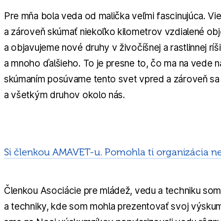
Pre mňa bola veda od malička veľmi fascinujúca. 
a zároveň skúmať niekoľko kilometrov vzdialené o
a objavujeme nové druhy v živočíšnej a rastlinnej rí
a mnoho ďalšieho. To je presne to, čo ma na vede n
skúmaním posúvame tento svet vpred a zároveň sa s
a všetkým druhov okolo nás.
Si členkou AMAVET-u. Pomohla ti organizácia n
Členkou Asociácie pre mládež, vedu a techniku som 
a techniky, kde som mohla prezentovať svoj výskum