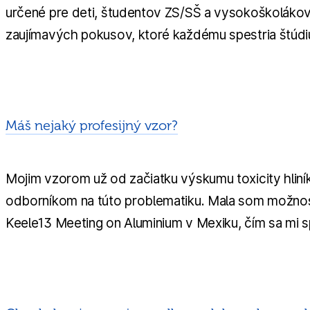
určené pre deti, študentov ZS/SŠ a vysokoškoláko
zaujímavých pokusov, ktoré každému spestria štúd
Máš nejaký profesijný vzor?
Mojim vzorom už od začiatku výskumu toxicity hliní
odborníkom na túto problematiku. Mala som možnosť
Keele13 Meeting on Aluminium v Mexiku, čím sa mi s