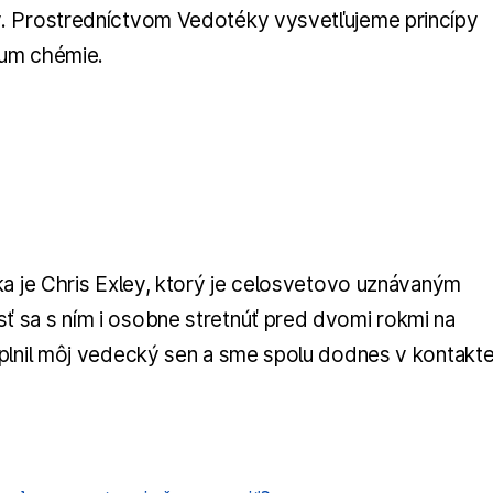
v. Prostredníctvom Vedotéky vysvetľujeme princípy
ium chémie.
ka je Chris Exley, ktorý je celosvetovo uznávaným
 sa s ním i osobne stretnúť pred dvomi rokmi na
plnil môj vedecký sen a sme spolu dodnes v kontakte