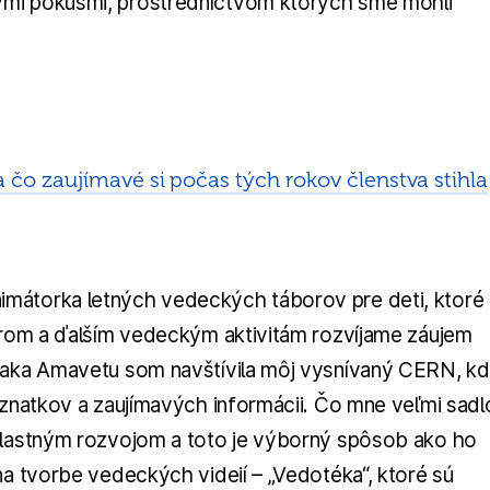
ymi pokusmi, prostredníctvom ktorých sme mohli
 čo zaujímavé si počas tých rokov členstva stihla
imátorka letných vedeckých táborov pre deti, ktoré
borom a ďalším vedeckým aktivitám rozvíjame záujem
Vďaka Amavetu som navštívila môj vysnívaný CERN, k
oznatkov a zaujímavých informácii. Čo mne veľmi sadl
 vlastným rozvojom a toto je výborný spôsob ako ho
na tvorbe vedeckých videií – „Vedotéka“, ktoré sú