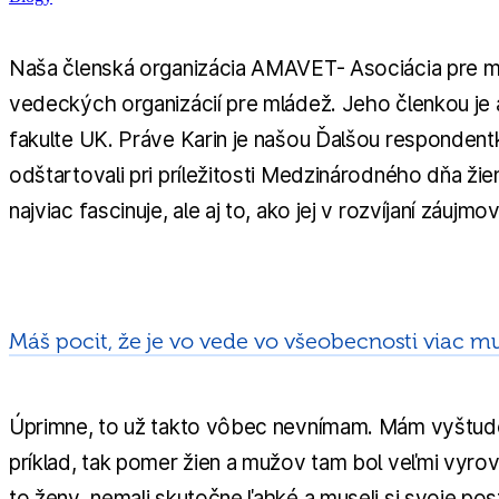
Naša členská organizácia AMAVET- Asociácia pre ml
vedeckých organizácií pre mládež. Jeho členkou je a
fakulte UK. Práve Karin je našou Ďalšou respondent
odštartovali pri príležitosti Medzinárodného dňa žie
najviac fascinuje, ale aj to, ako jej v rozvíjaní zá
Máš pocit, že je vo vede vo všeobecnosti viac m
Úprimne, to už takto vôbec nevnímam. Mám vyštudo
príklad, tak pomer žien a mužov tam bol veľmi vyrov
to ženy nemali skutočne ľahké a museli si svoje pos