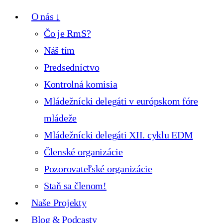
O nás ↓
Čo je RmS?
Náš tím
Predsedníctvo
Kontrolná komisia
Mládežnícki delegáti v európskom fóre
mládeže
Mládežnícki delegáti XII. cyklu EDM
Členské organizácie
Pozorovateľské organizácie
Staň sa členom!
Naše Projekty
Blog & Podcasty