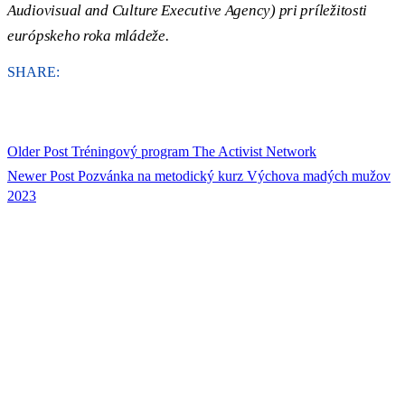
Audiovisual and Culture Executive Agency) pri príležitosti
európskeho roka mládeže.
SHARE:
Older Post
Tréningový program The Activist Network
Newer Post
Pozvánka na metodický kurz Výchova madých mužov
2023
ORGANIZÁCIA
Rada mládeže Slovenska (RmS)
Štúrova 3, 811 02 Bratislava,
Slovenská republika
Adresa kancelárie RmS: