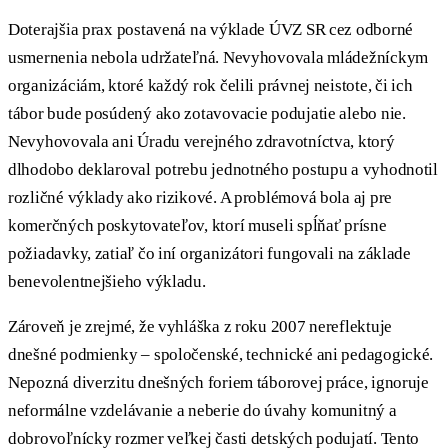
Doterajšia prax postavená na výklade ÚVZ SR cez odborné
usmernenia nebola udržateľná. Nevyhovovala mládežníckym
organizáciám, ktoré každý rok čelili právnej neistote, či ich
tábor bude posúdený ako zotavovacie podujatie alebo nie.
Nevyhovovala ani Úradu verejného zdravotníctva, ktorý
dlhodobo deklaroval potrebu jednotného postupu a vyhodnotil
rozličné výklady ako rizikové. A problémová bola aj pre
komerčných poskytovateľov, ktorí museli spĺňať prísne
požiadavky, zatiaľ čo iní organizátori fungovali na základe
benevolentnejšieho výkladu.
Zároveň je zrejmé, že vyhláška z roku 2007 nereflektuje
dnešné podmienky – spoločenské, technické ani pedagogické.
Nepozná diverzitu dnešných foriem táborovej práce, ignoruje
neformálne vzdelávanie a neberie do úvahy komunitný a
dobrovoľnícky rozmer veľkej časti detských podujatí. Tento