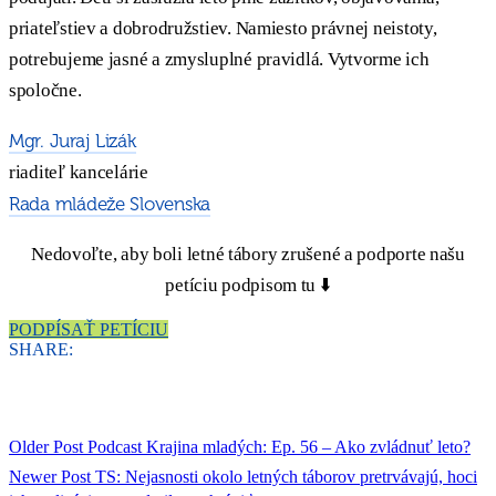
priateľstiev a dobrodružstiev. Namiesto právnej neistoty,
potrebujeme jasné a zmysluplné pravidlá. Vytvorme ich
spoločne.
Mgr. Juraj Lizák
riaditeľ kancelárie
Rada mládeže Slovenska
Nedovoľte, aby boli letné tábory zrušené a podporte našu
petíciu podpisom tu ⬇️
PODPÍSAŤ PETÍCIU
SHARE:
Older Post
Podcast Krajina mladých: Ep. 56 – Ako zvládnuť leto?
Newer Post
TS: Nejasnosti okolo letných táborov pretrvávajú, hoci