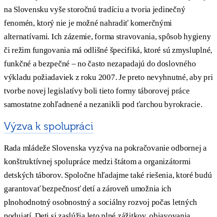
na Slovensku vyše storočnú tradíciu a tvoria jedinečný
fenomén, ktorý nie je možné nahradiť komerčnými
alternatívami. Ich zázemie, forma stravovania, spôsob hygieny
či režim fungovania má odlišné špecifiká, ktoré sú zmysluplné,
funkčné a bezpečné – no často nezapadajú do doslovného
výkladu požiadaviek z roku 2007. Je preto nevyhnutné, aby pri
tvorbe novej legislatívy boli tieto formy táborovej práce
samostatne zohľadnené a nezanikli pod ťarchou byrokracie.
Výzva k spolupráci
Rada mládeže Slovenska vyzýva na pokračovanie odbornej a
konštruktívnej spolupráce medzi štátom a organizátormi
detských táborov. Spoločne hľadajme také riešenia, ktoré budú
garantovať bezpečnosť detí a zároveň umožnia ich
plnohodnotný osobnostný a sociálny rozvoj počas letných
podujatí. Deti si zaslúžia leto plné zážitkov, objavovania,