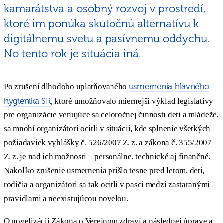
kamarátstva a osobný rozvoj v prostredí,
ktoré im ponúka skutočnú alternatívu k
digitálnemu svetu a pasívnemu oddychu.
No tento rok je situácia iná.
usmernenia hlavného
Po zrušení dlhodobo uplatňovaného
hygienika SR
, ktoré umožňovalo miernejší výklad legislatívy
pre organizácie venujúce sa celoročnej činnosti detí a mládeže,
sa mnohí organizátori ocitli v situácii, kde splnenie všetkých
požiadaviek vyhlášky č. 526/2007 Z. z. a zákona č. 355/2007
Z. z. je nad ich možnosti – personálne, technické aj finančné.
Nakoľko zrušenie usmernenia prišlo tesne pred letom, deti,
rodičia a organizátori sa tak ocitli v pasci medzi zastaranými
pravidlami a neexistujúcou novelou.
O novelizácii Zákona o Verejnom zdraví a následnej úprave a