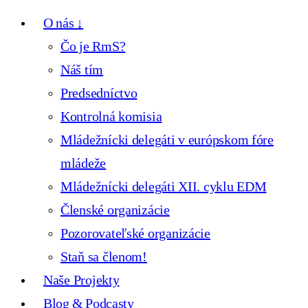
O nás ↓
Čo je RmS?
Náš tím
Predsedníctvo
Kontrolná komisia
Mládežnícki delegáti v európskom fóre
mládeže
Mládežnícki delegáti XII. cyklu EDM
Členské organizácie
Pozorovateľské organizácie
Staň sa členom!
Naše Projekty
Blog & Podcasty