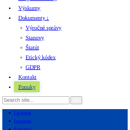
Výskumy
Dokumenty ↓
Výročné správy
Stanovy
Štatút
Etický kódex
GDPR
Kontakt
Ponuky
Facebook
Instagram
Podcasty!