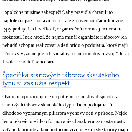
“Spoločne musíme zabezpečiť, aby pravidlá chránili to
najdôležitejšie – zdravie detí – ale zároveň zohľadnili rôzne
typy podujatí, ich veľkosť, organizačnú formu aj materiálne
možnosti. Inak hrozí, že najmä menší organizátori táborov ich
nebudú schopní realizovať a deti prídu o podujatia, ktoré majú
kľúčový význam pre ich sociálny a emocionálny rozvoj.” Juraj
Lizák – riaditeľ kancelárie
Špecifiká stanových táborov skautského
typu si zaslúžia rešpekt
Osobitne upozorňujeme na potrebu rešpektovať špecifiká
stanových táborov skautského typu. Tieto podujatia sú
dlhodobo významným pilierom výchovy detí v prírode. Nejde
len o rekreáciu – ide o formovanie charakteru, samostatnosti,
vzťahu k prírode a komunitnému životu. Skautské tábory majú