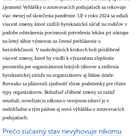
zjemnení Vyhlášky o zotavovacích podujatiach sa rokovuje
viac menej od skončenia pandémie. Už v roku 2024 sa udiali
viaceré zmeny, ktoré znížili byrokratickú záťaž na rodičov v
podobe odstránenia povinnosti potvrdenia lekára pri nástupe
na letný tábor výmenou za čestné prehlásenie o
bezinfekčnosti. V nasledujúcich krokoch boli prislúbené
viaceré zmeny, ktoré by viedli k výraznému zlepšeniu
prostredia pre organizátorom letných táborov a zníženia
byrokratickej záťaže na organizátorov aj štátne úrade.
Rovnako sa plánovali zjednotiť rôzne podmienky pre rôzne
typy organizátorov. Bohužiaľ sľúbené zmeny sa zatiaľ
neudiali, novelizácia zákona o verejnom zdraví je v
nedohľadne a tým pádom aj nová výhláška o zotavovacích
podujatiach.
Prečo súčasný stav nevyhovuje nikomu