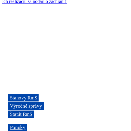
ich realizáciu sa podarilo zachrániť
ORGANIZÁCIA
Rada mládeže Slovenska (RmS)
Štúrova 3, 811 02 Bratislava,
Slovenská republika
Adresa kancelárie RmS:
Miletičova 7, 821 08 Ružinov, Bratislava
ODKAZY
→
Stanovy RmS
→
Výročné správy
→
Štatút RmS
→
Ponuky