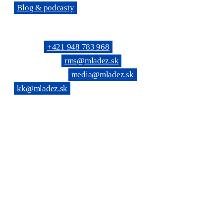
→
Blog & podcasty
KONTAKTNÉ SPOJENIE
Telefón: →
+421 948 783 968
(Všeobecné): →
rms@mladez.sk
(Web & News): →
media@mladez.sk
(Kontrolná komisia):
→
kk@mladez.sk
BANKOVÉ SPOJENIE
OZ RmS je registrované na Ministerstve vnútra SR, číslo spisu
VVS/1-900/90-236
IČO: 683 779 / DIČ: 2020804720
Tatra banka, a.s. Bratislava
IBAN: SK69 1100 0000 0026 6108 0190