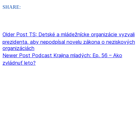
SHARE:
Older Post
TS: Detské a mládežnícke organizácie vyzvali
prezidenta, aby nepodpísal novelu zákona o neziskových
organizáciách
Newer Post
Podcast Krajina mladých: Ep. 56 – Ako
zvládnuť leto?
ORGANIZÁCIA
Rada mládeže Slovenska (RmS)
Štúrova 3, 811 02 Bratislava,
Slovenská republika
Adresa kancelárie RmS: