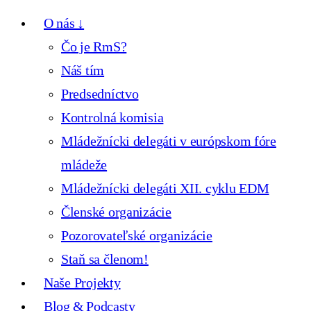
O nás ↓
Čo je RmS?
Náš tím
Predsedníctvo
Kontrolná komisia
Mládežnícki delegáti v európskom fóre
mládeže
Mládežnícki delegáti XII. cyklu EDM
Členské organizácie
Pozorovateľské organizácie
Staň sa členom!
Naše Projekty
Blog & Podcasty