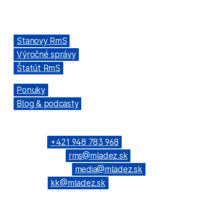
Miletičova 7, 821 08 Ružinov, Bratislava
ODKAZY
→
Stanovy RmS
→
Výročné správy
→
Štatút RmS
→
Ponuky
→
Blog & podcasty
KONTAKTNÉ SPOJENIE
Telefón: →
+421 948 783 968
(Všeobecné): →
rms@mladez.sk
(Web & News): →
media@mladez.sk
(Kontrolná
komisia): →
kk@mladez.sk
BANKOVÉ SPOJENIE