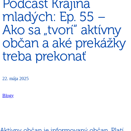
Podcast Krajina
mladých: Ep. 55 –
Ako sa „tvorí“ aktívny
občan a aké prekážky
treba prekonať
22. mája 2025
Blogy
Aktívny občan je informovaný občan. Platí