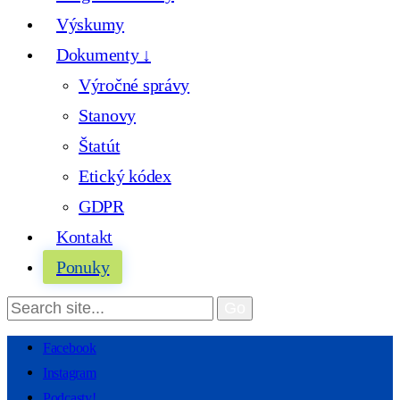
Výskumy
Dokumenty ↓
Výročné správy
Stanovy
Štatút
Etický kódex
GDPR
Kontakt
Ponuky
Facebook
Instagram
Podcasty!