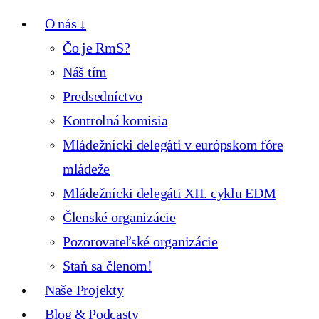
O nás ↓
Čo je RmS?
Náš tím
Predsedníctvo
Kontrolná komisia
Mládežnícki delegáti v európskom fóre
mládeže
Mládežnícki delegáti XII. cyklu EDM
Členské organizácie
Pozorovateľské organizácie
Staň sa členom!
Naše Projekty
Blog & Podcasty