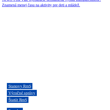
Znamená menej času na aktivity pre deti a mládež.
ORGANIZÁCIA
Rada mládeže Slovenska (RmS)
Štúrova 3, 811 02 Bratislava,
Slovenská republika
Adresa kancelárie RmS:
Miletičova 7, 821 08 Ružinov, Bratislava
ODKAZY
→
Stanovy RmS
→
Výročné správy
→
Štatút RmS