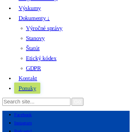
Výskumy
Dokumenty ↓
Výročné správy
Stanovy
Štatút
Etický kódex
GDPR
Kontakt
Ponuky
Facebook
Instagram
Podcasty!