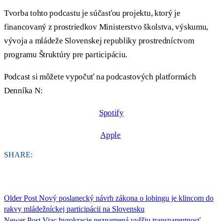
Tvorba tohto podcastu je súčasťou projektu, ktorý je
financovaný z prostriedkov Ministerstvo školstva, výskumu,
vývoja a mládeže Slovenskej republiky prostredníctvom
programu Štruktúry pre participáciu.
Podcast si môžete vypočuť na podcastových platformách
Denníka N:
Spotify
Apple
SHARE:
Older Post
Nový poslanecký návrh zákona o lobingu je klincom do
rakvy mládežníckej participácii na Slovensku
Newer Post
Viac byrokracie neznamená vyššiu transparentnosť.