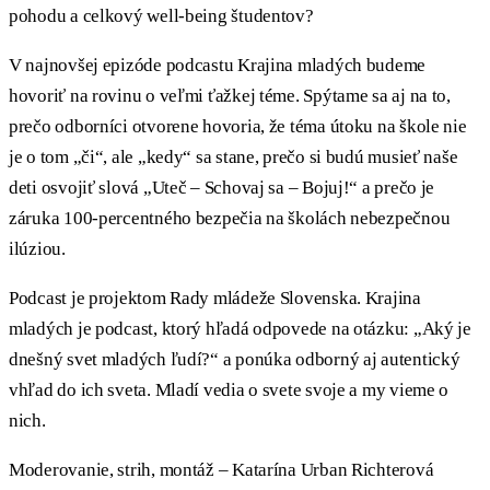
pohodu a celkový well-being študentov?
V najnovšej epizóde podcastu Krajina mladých budeme
hovoriť na rovinu o veľmi ťažkej téme. Spýtame sa aj na to,
prečo odborníci otvorene hovoria, že téma útoku na škole nie
je o tom „či“, ale „kedy“ sa stane, prečo si budú musieť naše
deti osvojiť slová „Uteč – Schovaj sa – Bojuj!“ a prečo je
záruka 100-percentného bezpečia na školách nebezpečnou
ilúziou.
Podcast je projektom Rady mládeže Slovenska. Krajina
mladých je podcast, ktorý hľadá odpovede na otázku: „Aký je
dnešný svet mladých ľudí?“ a ponúka odborný aj autentický
vhľad do ich sveta. Mladí vedia o svete svoje a my vieme o
nich.
Moderovanie, strih, montáž – Katarína Urban Richterová