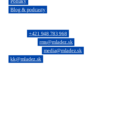
→
Ponuky
→
Blog & podcasty
KONTAKTNÉ SPOJENIE
Telefón: →
+421 948 783 968
(Všeobecné): →
rms@mladez.sk
(Web & News): →
media@mladez.sk
(Kontrolná komisia):
→
kk@mladez.sk
BANKOVÉ SPOJENIE
OZ RmS je registrované na Ministerstve vnútra SR, číslo spisu
VVS/1-900/90-236
IČO: 683 779 / DIČ: 2020804720
Tatra banka, a.s. Bratislava
IBAN: SK69 1100 0000 0026 6108 0190