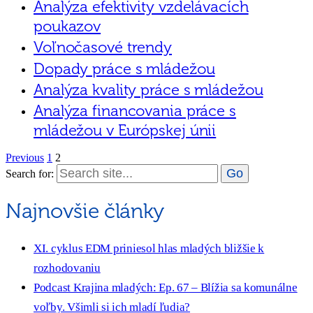
Analýza efektivity vzdelávacích
poukazov
Voľnočasové trendy
Dopady práce s mládežou
Analýza kvality práce s mládežou
Analýza financovania práce s
mládežou v Európskej únii
Previous
1
2
Search for:
Najnovšie články
XI. cyklus EDM priniesol hlas mladých bližšie k
rozhodovaniu
Podcast Krajina mladých: Ep. 67 – Blížia sa komunálne
voľby. Všimli si ich mladí ľudia?