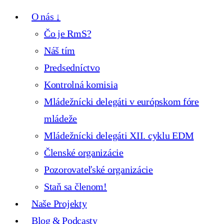
O nás ↓
Čo je RmS?
Náš tím
Predsedníctvo
Kontrolná komisia
Mládežnícki delegáti v európskom fóre
mládeže
Mládežnícki delegáti XII. cyklu EDM
Členské organizácie
Pozorovateľské organizácie
Staň sa členom!
Naše Projekty
Blog & Podcasty