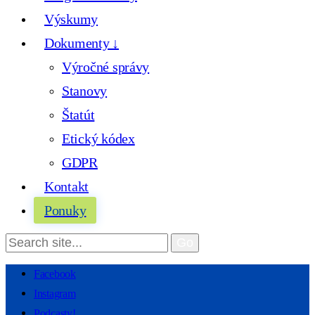
Výskumy
Dokumenty ↓
Výročné správy
Stanovy
Štatút
Etický kódex
GDPR
Kontakt
Ponuky
Facebook
Instagram
Podcasty!