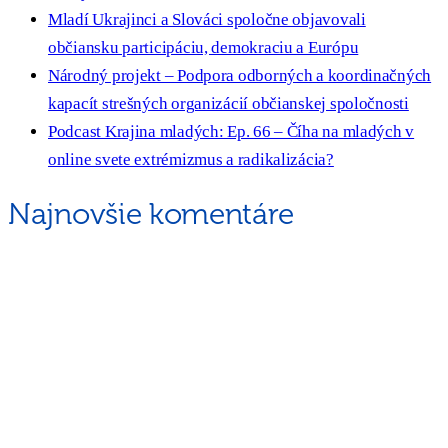
Mladí Ukrajinci a Slováci spoločne objavovali
občiansku participáciu, demokraciu a Európu
Národný projekt – Podpora odborných a koordinačných
kapacít strešných organizácií občianskej spoločnosti
Podcast Krajina mladých: Ep. 66 – Číha na mladých v
online svete extrémizmus a radikalizácia?
Najnovšie komentáre
ORGANIZÁCIA
Rada mládeže Slovenska (RmS)
Štúrova 3, 811 02 Bratislava,
Slovenská republika
Adresa kancelárie RmS:
Miletičova 7, 821 08 Ružinov, Bratislava