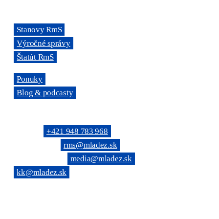
ODKAZY
→
Stanovy RmS
→
Výročné správy
→
Štatút RmS
→
Ponuky
→
Blog & podcasty
KONTAKTNÉ SPOJENIE
Telefón: →
+421 948 783 968
(Všeobecné): →
rms@mladez.sk
(Web & News): →
media@mladez.sk
(Kontrolná komisia):
→
kk@mladez.sk
BANKOVÉ SPOJENIE
OZ RmS je registrované na Ministerstve vnútra SR,