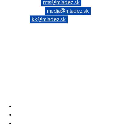
(Všeobecné): →
rms@mladez.sk
(Web & News): →
media@mladez.sk
(Kontrolná
komisia): →
kk@mladez.sk
BANKOVÉ SPOJENIE
OZ RmS je registrované na Ministerstve vnútra SR, číslo spisu
VVS/1-900/90-236
IČO: 683 779 / DIČ: 2020804720
Tatra banka, a.s. Bratislava
IBAN: SK69 1100 0000 0026 6108 0190
Facebook
Instagram
Podcasty!