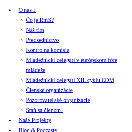
O nás ↓
Čo je RmS?
Náš tím
Predsedníctvo
Kontrolná komisia
Mládežnícki delegáti v európskom fóre
mládeže
Mládežnícki delegáti XII. cyklu EDM
Členské organizácie
Pozorovateľské organizácie
Staň sa členom!
Naše Projekty
Blog & Podcasty