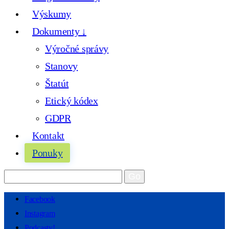
Výskumy
Dokumenty ↓
Výročné správy
Stanovy
Štatút
Etický kódex
GDPR
Kontakt
Ponuky
Facebook
Instagram
Podcasty!