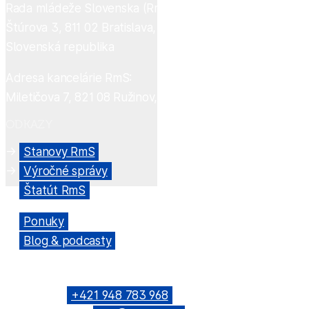
Rada mládeže Slovenska (RmS)
Štúrova 3, 811 02 Bratislava,
Slovenská republika
Adresa kancelárie RmS:
Miletičova 7, 821 08 Ružinov, Bratislava
ODKAZY
→
Stanovy RmS
→
Výročné správy
→
Štatút RmS
→
Ponuky
→
Blog & podcasty
KONTAKTNÉ SPOJENIE
Telefón: →
+421 948 783 968