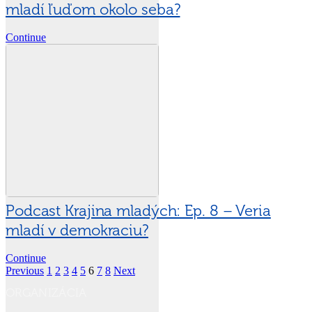
mladí ľuďom okolo seba?
Continue
Podcast Krajina mladých: Ep. 8 – Veria
mladí v demokraciu?
Continue
Previous
1
2
3
4
5
6
7
8
Next
ORGANIZÁCIA