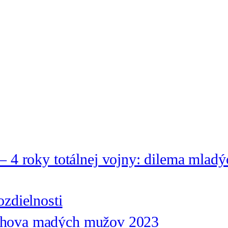
– 4 roky totálnej vojny: dilema mladý
ozdielnosti
chova madých mužov 2023