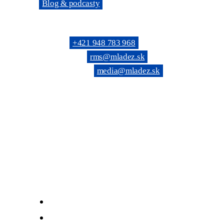
→
Blog & podcasty
KONTAKTNÉ SPOJENIE
Telefón: →
+421 948 783 968
(Všeobecné): →
rms@mladez.sk
(Web & News): →
media@mladez.sk
(Kontrolná komi
BANKOVÉ SPOJENIE
OZ RmS je registrované na Ministerstve vnútra SR, číslo
IČO: 683 779 / DIČ: 2020804720
Tatra banka, a.s. Bratislava
IBAN: SK69 1100 0000 0026 6108 0190
Facebook
Instagram