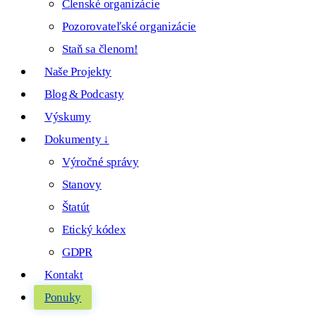
Členské organizácie
Pozorovateľské organizácie
Staň sa členom!
Naše Projekty
Blog & Podcasty
Výskumy
Dokumenty ↓
Výročné správy
Stanovy
Štatút
Etický kódex
GDPR
Kontakt
Ponuky