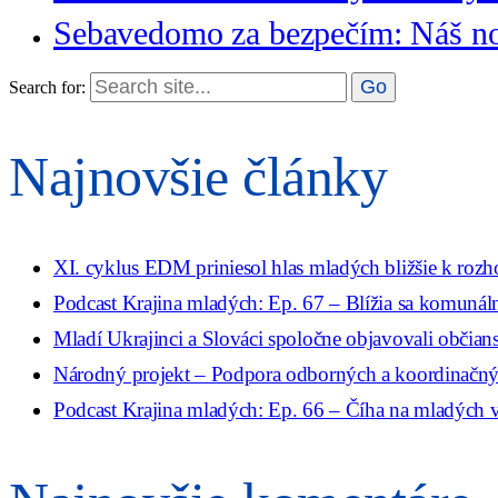
Sebavedomo za bezpečím: Náš n
Search for:
Najnovšie články
XI. cyklus EDM priniesol hlas mladých bližšie k roz
Podcast Krajina mladých: Ep. 67 – Blížia sa komunáln
Mladí Ukrajinci a Slováci spoločne objavovali občian
Národný projekt – Podpora odborných a koordinačných
Podcast Krajina mladých: Ep. 66 – Číha na mladých v 