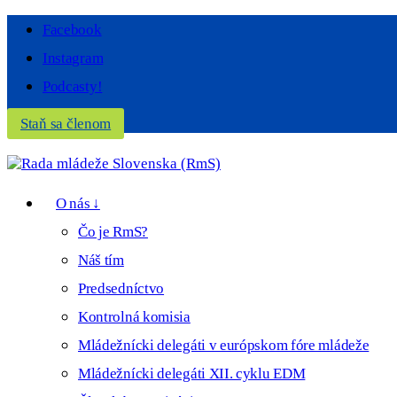
Facebook
Instagram
Podcasty!
Staň sa členom
O nás ↓
Čo je RmS?
Náš tím
Predsedníctvo
Kontrolná komisia
Mládežnícki delegáti v európskom fóre mládeže
Mládežnícki delegáti XII. cyklu EDM