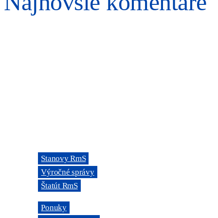
Najnovšie komentáre
ORGANIZÁCIA
Rada mládeže Slovenska (RmS)
Štúrova 3, 811 02 Bratislava,
Slovenská republika
Adresa kancelárie RmS:
Miletičova 7, 821 08 Ružinov, Bratislava
ODKAZY
→
Stanovy RmS
→
Výročné správy
→
Štatút RmS
→
Ponuky