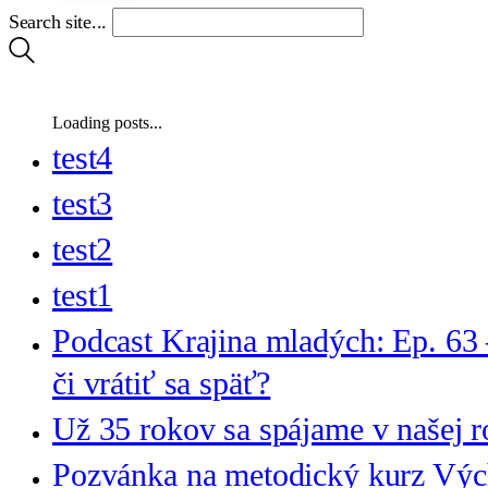
Search site...
Loading posts...
test4
test3
test2
test1
Podcast Krajina mladých: Ep. 63 
či vrátiť sa späť?
Už 35 rokov sa spájame v našej r
Pozvánka na metodický kurz Vý