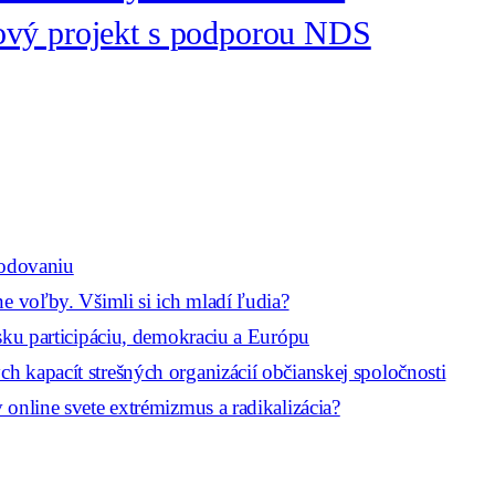
ový projekt s podporou NDS
hodovaniu
e voľby. Všimli si ich mladí ľudia?
sku participáciu, demokraciu a Európu
 kapacít strešných organizácií občianskej spoločnosti
online svete extrémizmus a radikalizácia?