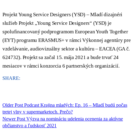
Projekt Young Service Designers (YSD) – Mladí dizajnéri
služieb Projekt „Young Service Designers“ (YSD) je
spolufinancovaný podprogramom European Youth Together
(EYT) programu ERASMUS+ v rámci Výkonnej agentúry pre
vzdelávanie, audiovizuálny sektor a kultúru – EACEA (GA č.
624732). Projekt sa začal 15. mája 2021 a bude trvať 24
mesiacov v rámci konzorcia 6 partnerských organizácií.
SHARE:
Older Post
Podcast Krajina mladých: Ep. 16 – Mladí budú počas
tretej vlny v supermarketoch. Prečo?
Newer Post
Výzva na nomináciu udelenia ocenenia za aktívne
občianstvo a ľudskosť 2021