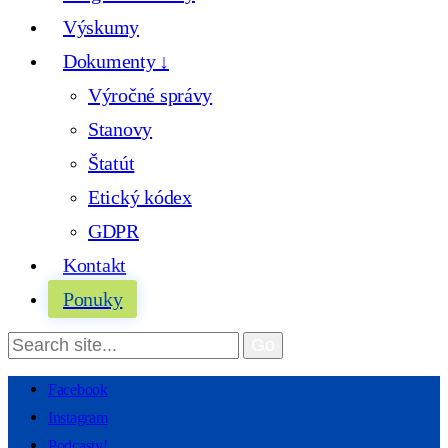
Výskumy
Dokumenty ↓
Výročné správy
Stanovy
Štatút
Etický kódex
GDPR
Kontakt
Ponuky
Facebook
Instagram
Podcasty!