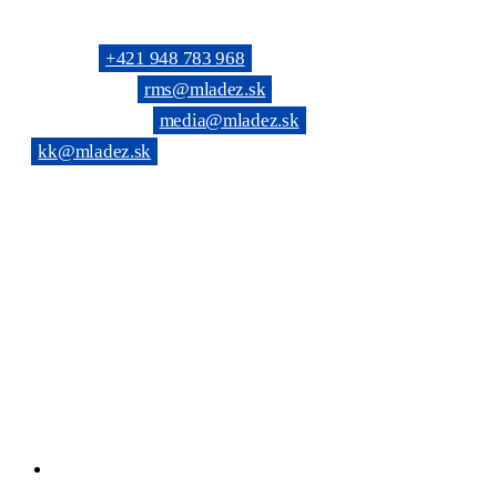
KONTAKTNÉ SPOJENIE
Telefón: →
+421 948 783 968
(Všeobecné): →
rms@mladez.sk
(Web & News): →
media@mladez.sk
(Kontrolná komisia):
→
kk@mladez.sk
BANKOVÉ SPOJENIE
OZ RmS je registrované na Ministerstve vnútra SR, číslo spisu
VVS/1-900/90-236
IČO: 683 779 / DIČ: 2020804720
Tatra banka, a.s. Bratislava
IBAN: SK69 1100 0000 0026 6108 0190
Facebook