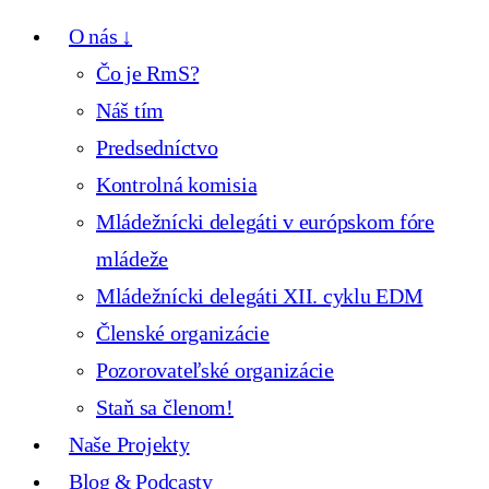
O nás ↓
Čo je RmS?
Náš tím
Predsedníctvo
Kontrolná komisia
Mládežnícki delegáti v európskom fóre
mládeže
Mládežnícki delegáti XII. cyklu EDM
Členské organizácie
Pozorovateľské organizácie
Staň sa členom!
Naše Projekty
Blog & Podcasty