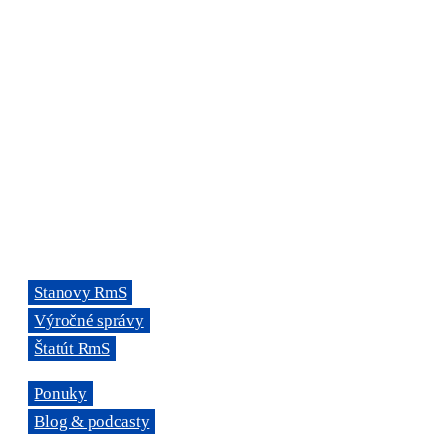
ORGANIZÁCIA
Rada mládeže Slovenska (RmS)
Štúrova 3, 811 02 Bratislava,
Slovenská republika
Adresa kancelárie RmS:
Miletičova 7, 821 08 Ružinov, Bratislava
ODKAZY
→
Stanovy RmS
→
Výročné správy
→
Štatút RmS
→
Ponuky
→
Blog & podcasty