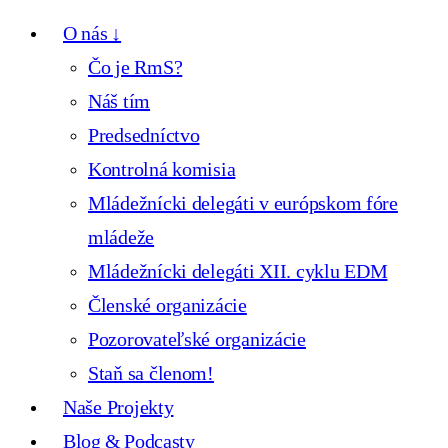
O nás ↓
Čo je RmS?
Náš tím
Predsedníctvo
Kontrolná komisia
Mládežnícki delegáti v európskom fóre
mládeže
Mládežnícki delegáti XII. cyklu EDM
Členské organizácie
Pozorovateľské organizácie
Staň sa členom!
Naše Projekty
Blog & Podcasty