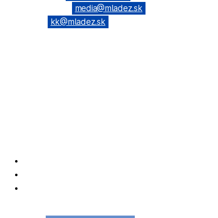
(Web & News): →
media@mladez.sk
(Kontrolná
komisia): →
kk@mladez.sk
BANKOVÉ SPOJENIE
OZ RmS je registrované na Ministerstve vnútra SR, číslo spisu
VVS/1-900/90-236
IČO: 683 779 / DIČ: 2020804720
Tatra banka, a.s. Bratislava
IBAN: SK69 1100 0000 0026 6108 0190
Facebook
Instagram
Podcasty!
© Copyright 2020 Rada mládeže Slovenska, všetky práva