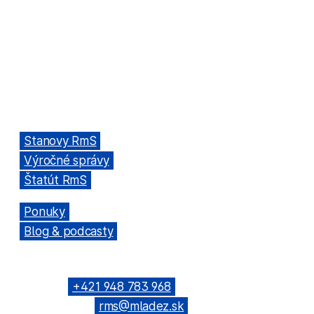
Štúrova 3, 811 02 Bratislava,
Slovenská republika
Adresa kancelárie RmS:
Miletičova 7, 821 08 Ružinov, Bratislava
ODKAZY
→
Stanovy RmS
→
Výročné správy
→
Štatút RmS
→
Ponuky
→
Blog & podcasty
KONTAKTNÉ SPOJENIE
Telefón: →
+421 948 783 968
(Všeobecné): →
rms@mladez.sk