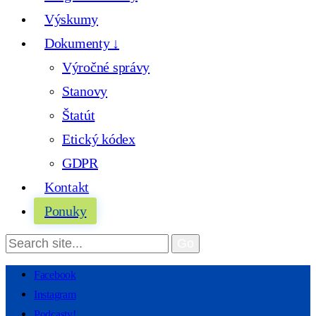
Výskumy
Dokumenty ↓
Výročné správy
Stanovy
Štatút
Etický kódex
GDPR
Kontakt
Ponuky
Facebook
Instagram
Podcasty!