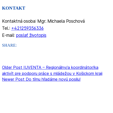
KONTAKT
Kontaktná osoba: Mgr. Michaela Poschová
Tel.:
+421259356336
E-mail:
poslať životopis
SHARE:
Older Post
IUVENTA – Regionálny/a koordinátor/ka
aktivít pre podporu práce s mládežou v Košickom kraji
Newer Post
Do tímu hľadáme novú posilu!
ORGANIZÁCIA
Rada mládeže Slovenska (RmS)