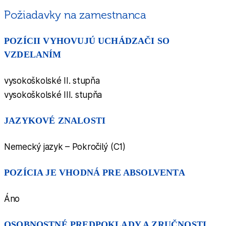
Požiadavky na zamestnanca
POZÍCII VYHOVUJÚ UCHÁDZAČI SO
VZDELANÍM
vysokoškolské II. stupňa
vysokoškolské III. stupňa
JAZYKOVÉ ZNALOSTI
Nemecký jazyk – Pokročilý (C1)
POZÍCIA JE VHODNÁ PRE ABSOLVENTA
Áno
OSOBNOSTNÉ PREDPOKLADY A ZRUČNOSTI