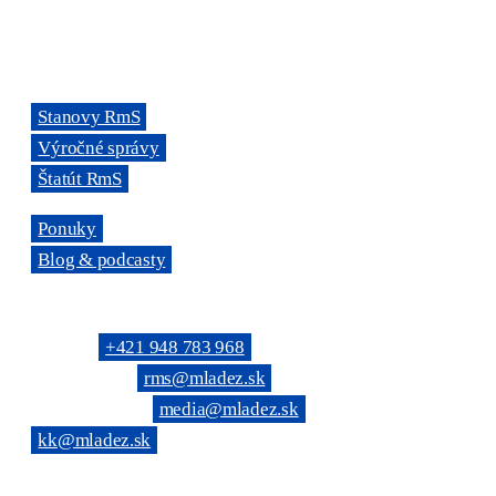
Miletičova 7, 821 08 Ružinov, Bratislava
ODKAZY
→
Stanovy RmS
→
Výročné správy
→
Štatút RmS
→
Ponuky
→
Blog & podcasty
KONTAKTNÉ SPOJENIE
Telefón: →
+421 948 783 968
(Všeobecné): →
rms@mladez.sk
(Web & News): →
media@mladez.sk
(Kontrolná komisia):
→
kk@mladez.sk
BANKOVÉ SPOJENIE