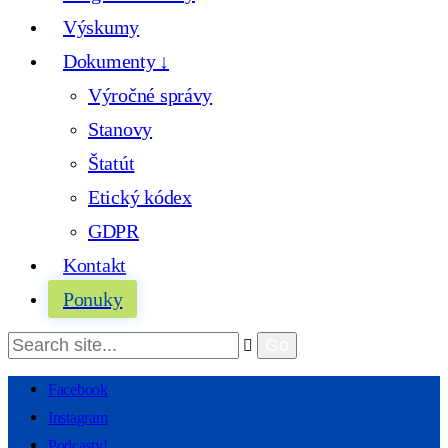
Výskumy
Dokumenty ↓
Výročné správy
Stanovy
Štatút
Etický kódex
GDPR
Kontakt
Ponuky
Facebook
Instagram
Podcasty!