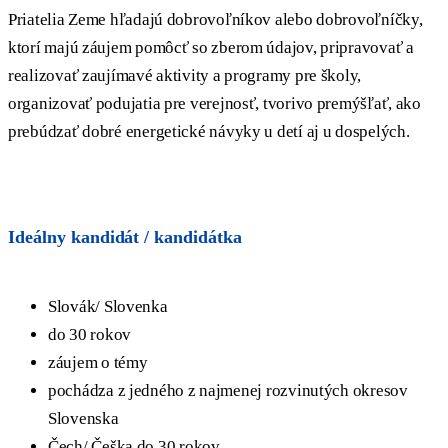
Priatelia Zeme hľadajú dobrovoľníkov alebo dobrovoľníčky,
ktorí majú záujem pomôcť so zberom údajov, pripravovať a
realizovať zaujímavé aktivity a programy pre školy,
organizovať podujatia pre verejnosť, tvorivo premýšľať, ako
prebúdzať dobré energetické návyky u detí aj u dospelých.
Ideálny kandidát / kandidátka
Slovák/ Slovenka
do 30 rokov
záujem o témy
pochádza
z
jedného z
najmenej rozvinutých okresov
Slovenska
Čech/ Češka do 30 rokov