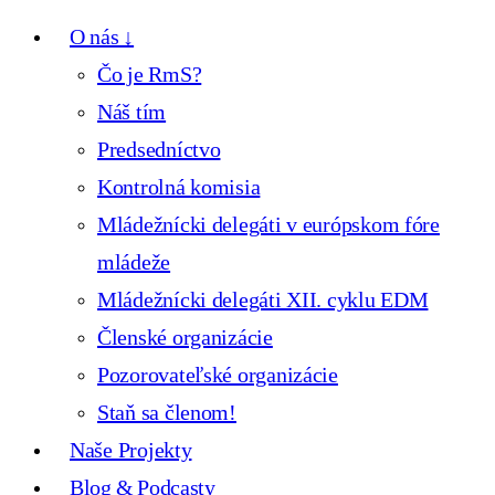
O nás ↓
Čo je RmS?
Náš tím
Predsedníctvo
Kontrolná komisia
Mládežnícki delegáti v európskom fóre
mládeže
Mládežnícki delegáti XII. cyklu EDM
Členské organizácie
Pozorovateľské organizácie
Staň sa členom!
Naše Projekty
Blog & Podcasty