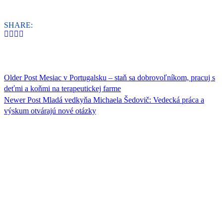
SHARE:
Older Post
Mesiac v Portugalsku – staň sa dobrovoľníkom, pracuj s
deťmi a koňmi na terapeutickej farme
Newer Post
Mladá vedkyňa Michaela Šedovič: Vedecká práca a
výskum otvárajú nové otázky
ORGANIZÁCIA
Rada mládeže Slovenska (RmS)
Štúrova 3, 811 02 Bratislava,
Slovenská republika
Adresa kancelárie RmS: