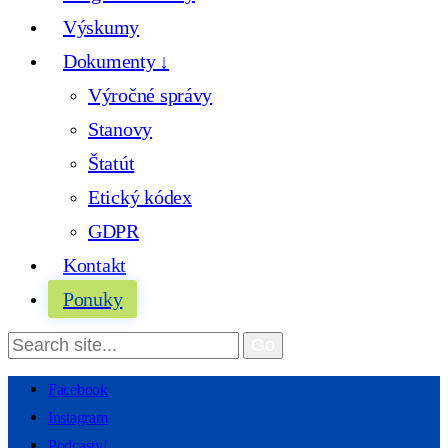
Výskumy
Dokumenty ↓
Výročné správy
Stanovy
Štatút
Etický kódex
GDPR
Kontakt
Ponuky
Facebook
Instagram
Podcasty!