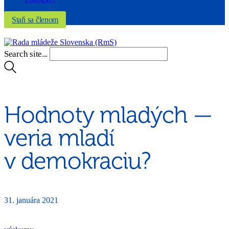
Staň sa členom
Search site...
Hodnoty mladých —
veria mladí
v demokraciu?
31. januára 2021