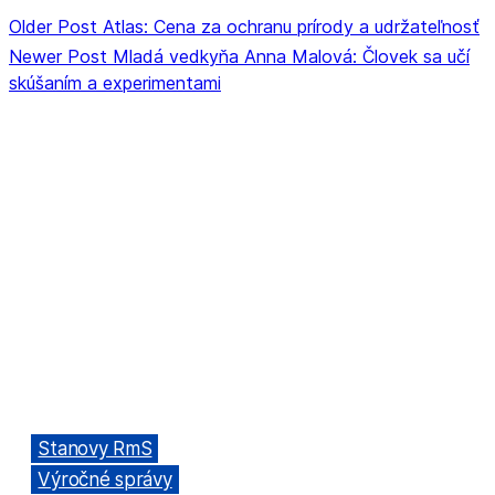
Older Post
Atlas: Cena za ochranu prírody a udržateľnosť
Newer Post
Mladá vedkyňa Anna Malová: Človek sa učí
skúšaním a experimentami
ORGANIZÁCIA
Rada mládeže Slovenska (RmS)
Štúrova 3, 811 02 Bratislava,
Slovenská republika
Adresa kancelárie RmS:
Miletičova 7, 821 08 Ružinov, Bratislava
ODKAZY
→
Stanovy RmS
→
Výročné správy