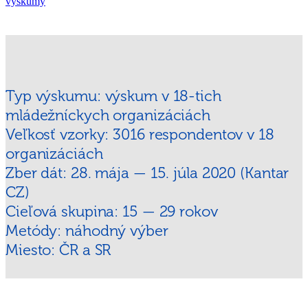
výskumy
Typ výskumu: výskum v 18-tich
mládežníckych organizáciách
Veľkosť vzorky: 3016 respondentov v 18
organizáciách
Zber dát: 28. mája — 15. júla 2020 (Kantar
CZ)
Cieľová skupina: 15 — 29 rokov
Metódy: náhodný výber
Miesto: ČR a SR