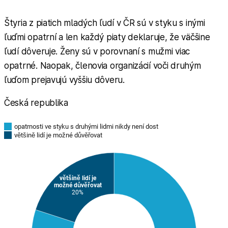
Štyria z piatich mladých ľudí v ČR sú v styku s inými
ľuďmi opatrní a len každý piaty deklaruje, že väčšine
ľudí dôveruje. Ženy sú v porovnaní s mužmi viac
opatrné. Naopak, členovia organizácií voči druhým
ľuďom prejavujú vyššiu dôveru.
Česká republika