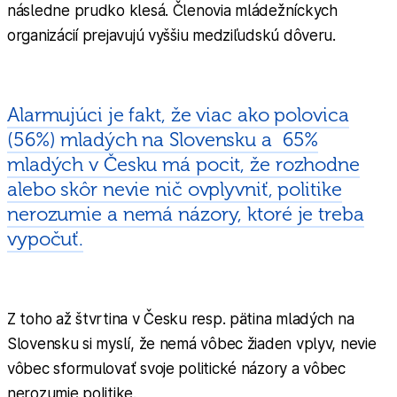
následne prudko klesá. Členovia mládežníckych
organizácií prejavujú vyššiu medziľudskú dôveru.
Alarmujúci je fakt, že viac ako polovica
(56%) mladých na Slovensku a 65%
mladých v Česku má pocit, že rozhodne
alebo skôr nevie nič ovplyvniť, politike
nerozumie a nemá názory, ktoré je treba
vypočuť.
Z toho až štvrtina v Česku resp. pätina mladých na
Slovensku si myslí, že nemá vôbec žiaden vplyv, nevie
vôbec sformulovať svoje politické názory a vôbec
nerozumie politike.