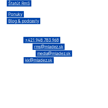
→
Štatút RmS
→
Ponuky
→
Blog & podcasty
KONTAKTNÉ SPOJENIE
Telefón: →
+421 948 783 968
(Všeobecné): →
rms@mladez.sk
(Web & News): →
media@mladez.sk
(Kontrolná
komisia): →
kk@mladez.sk
BANKOVÉ SPOJENIE
OZ RmS je registrované na Ministerstve vnútra SR, číslo spisu
VVS/1-900/90-236
IČO: 683 779 / DIČ: 2020804720
Tatra banka, a.s. Bratislava