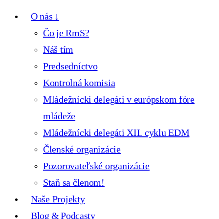
O nás ↓
Čo je RmS?
Náš tím
Predsedníctvo
Kontrolná komisia
Mládežnícki delegáti v európskom fóre
mládeže
Mládežnícki delegáti XII. cyklu EDM
Členské organizácie
Pozorovateľské organizácie
Staň sa členom!
Naše Projekty
Blog & Podcasty