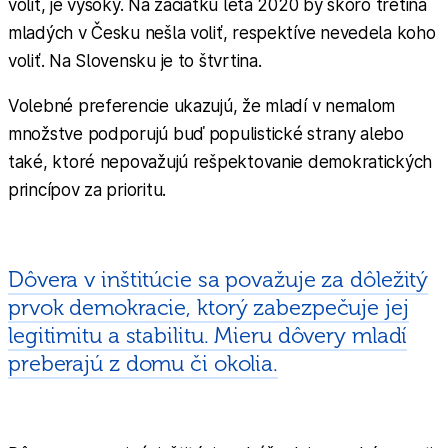
voliť, je vysoký. Na začiatku leta 2020 by skoro tretina
mladých v Česku nešla voliť, respektíve nevedela koho
voliť. Na Slovensku je to štvrtina.
Volebné preferencie ukazujú, že mladí v nemalom
množstve podporujú buď populistické strany alebo
také, ktoré nepovažujú rešpektovanie demokratických
princípov za prioritu.
Dôvera v inštitúcie sa považuje za dôležitý
prvok demokracie, ktorý zabezpečuje jej
legitimitu a stabilitu. Mieru dôvery mladí
preberajú z domu či okolia.