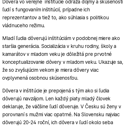
Dôvera vo verejné inštitúcie odráža dojmy a skúsenosti
ľudí s fungovaním inštitúcií, prípadne ich
reprezentantov a tiež to, ako súhlasia s politikou
vládnuceho režimu.
Mladí ľudia dôverujú inštitúciám v podobnej miere ako
staršia generácia. Socializácia v kruhu rodiny, školy a
kamarátov v mladom veku je dôležitá pre prvotné
konceptualizovanie dôvery v mladom veku. Ukazuje sa,
že so zvyšujúcim vekom je miera dôvery viac
ovplyvnená osobnou skúsenosťou.
Dôvera v inštitúcie je prepojená s tým ako si ľudia
dôverujú navzájom. Len každý piaty mladý človek
deklaruje, že väčšine ľudí dôveruje. V Česku sú ženy v
porovnaní s mužmi viac opatrné. Na Slovensku najviac
dôverujú 20-24 roční, ich dôvera v ľudí okolo seba