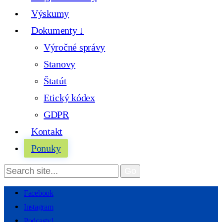
Výskumy
Dokumenty ↓
Výročné správy
Stanovy
Štatút
Etický kódex
GDPR
Kontakt
Ponuky
Facebook
Instagram
Podcasty!