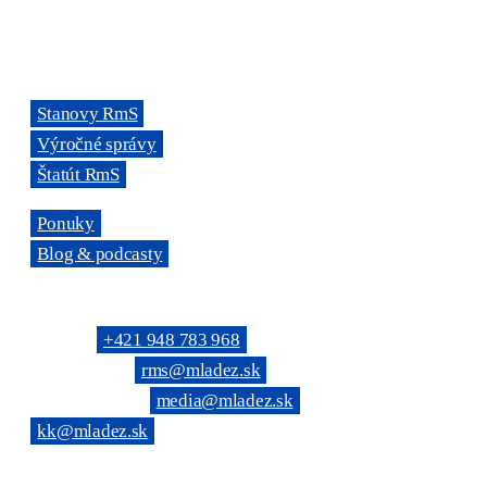
Miletičova 7, 821 08 Ružinov, Bratislava
ODKAZY
→
Stanovy RmS
→
Výročné správy
→
Štatút RmS
→
Ponuky
→
Blog & podcasty
KONTAKTNÉ SPOJENIE
Telefón: →
+421 948 783 968
(Všeobecné): →
rms@mladez.sk
(Web & News): →
media@mladez.sk
(Kontrolná komisia):
→
kk@mladez.sk
BANKOVÉ SPOJENIE