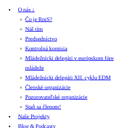
O nás ↓
Čo je RmS?
Náš tím
Predsedníctvo
Kontrolná komisia
Mládežnícki delegáti v európskom fóre
mládeže
Mládežnícki delegáti XII. cyklu EDM
Členské organizácie
Pozorovateľské organizácie
Staň sa členom!
Naše Projekty
Blog & Podcasty