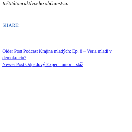
Inštitútom aktívneho občianstva.
SHARE:
Older Post
Podcast Krajina mladých: Ep. 8 – Veria mladí v
demokraciu?
Newer Post
Odpadový Expert Junior – stáž
ORGANIZÁCIA
Rada mládeže Slovenska (RmS)
Štúrova 3, 811 02 Bratislava,
Slovenská republika
Adresa kancelárie RmS: