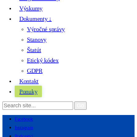
Výskumy
Dokumenty ↓
Výročné správy
Stanovy
Štatút
Etický kódex
GDPR
Kontakt
Ponuky
Facebook
Instagram
Podcasty!