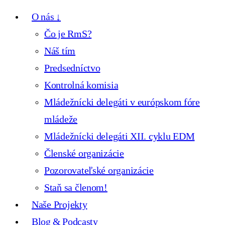
O nás ↓
Čo je RmS?
Náš tím
Predsedníctvo
Kontrolná komisia
Mládežnícki delegáti v európskom fóre
mládeže
Mládežnícki delegáti XII. cyklu EDM
Členské organizácie
Pozorovateľské organizácie
Staň sa členom!
Naše Projekty
Blog & Podcasty