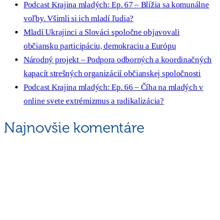
Podcast Krajina mladých: Ep. 67 – Blížia sa komunálne
voľby. Všimli si ich mladí ľudia?
Mladí Ukrajinci a Slováci spoločne objavovali
občiansku participáciu, demokraciu a Európu
Národný projekt – Podpora odborných a koordinačných
kapacít strešných organizácií občianskej spoločnosti
Podcast Krajina mladých: Ep. 66 – Číha na mladých v
online svete extrémizmus a radikalizácia?
Najnovšie komentáre
ORGANIZÁCIA
Rada mládeže Slovenska (RmS)
Štúrova 3, 811 02 Bratislava,
Slovenská republika