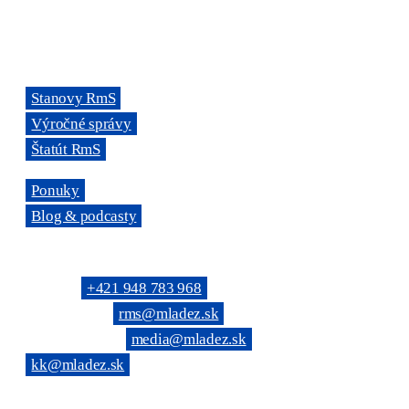
Adresa kancelárie RmS:
Miletičova 7, 821 08 Ružinov, Bratislava
ODKAZY
→
Stanovy RmS
→
Výročné správy
→
Štatút RmS
→
Ponuky
→
Blog & podcasty
KONTAKTNÉ SPOJENIE
Telefón: →
+421 948 783 968
(Všeobecné): →
rms@mladez.sk
(Web & News): →
media@mladez.sk
(Kontrolná komisia):
→
kk@mladez.sk
BANKOVÉ SPOJENIE