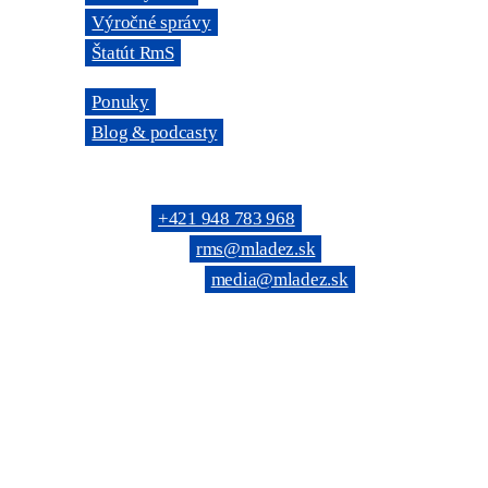
→
Výročné správy
→
Štatút RmS
→
Ponuky
→
Blog & podcasty
KONTAKTNÉ SPOJENIE
Telefón: →
+421 948 783 968
(Všeobecné): →
rms@mladez.sk
(Web & News): →
media@mladez.sk
(Kontrolná komi
BANKOVÉ SPOJENIE
OZ RmS je registrované na Ministerstve vnútra SR, číslo
IČO: 683 779 / DIČ: 2020804720
Tatra banka, a.s. Bratislava
IBAN: SK69 1100 0000 0026 6108 0190