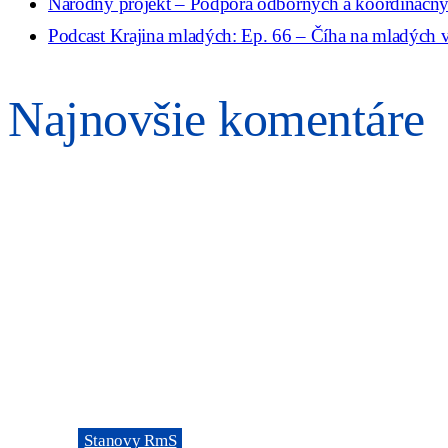
Národný projekt – Podpora odborných a koordinačných
Podcast Krajina mladých: Ep. 66 – Číha na mladých v 
Najnovšie komentáre
ORGANIZÁCIA
Rada mládeže Slovenska (RmS)
Štúrova 3, 811 02 Bratislava,
Slovenská republika
Adresa kancelárie RmS:
Miletičova 7, 821 08 Ružinov, Bratislava
ODKAZY
→
Stanovy RmS