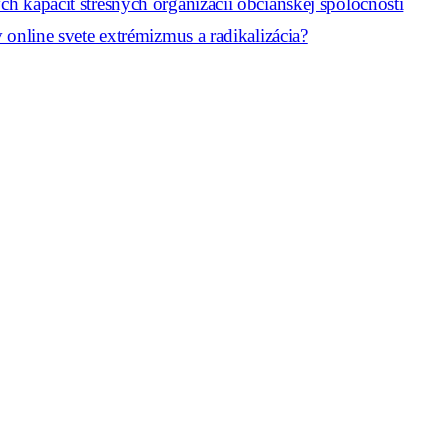
 kapacít strešných organizácií občianskej spoločnosti
online svete extrémizmus a radikalizácia?