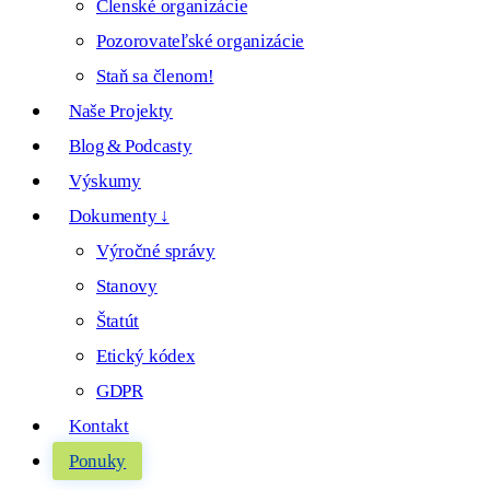
Členské organizácie
Pozorovateľské organizácie
Staň sa členom!
Naše Projekty
Blog & Podcasty
Výskumy
Dokumenty ↓
Výročné správy
Stanovy
Štatút
Etický kódex
GDPR
Kontakt
Ponuky