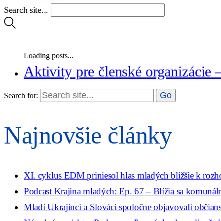
Search site...
Loading posts...
Aktivity pre členské organizácie 
Search for:
Najnovšie články
XI. cyklus EDM priniesol hlas mladých bližšie k roz
Podcast Krajina mladých: Ep. 67 – Blížia sa komunáln
Mladí Ukrajinci a Slováci spoločne objavovali občian