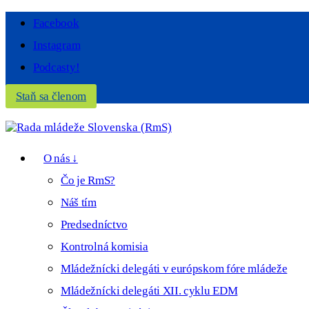
Facebook
Instagram
Podcasty!
Staň sa členom
O nás ↓
Čo je RmS?
Náš tím
Predsedníctvo
Kontrolná komisia
Mládežnícki delegáti v európskom fóre mládeže
Mládežnícki delegáti XII. cyklu EDM