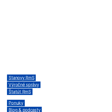
ORGANIZÁCIA
Rada mládeže Slovenska (RmS)
Štúrova 3, 811 02 Bratislava,
Slovenská republika
Adresa kancelárie RmS:
Miletičova 7, 821 08 Ružinov, Bratislava
ODKAZY
→
Stanovy RmS
→
Výročné správy
→
Štatút RmS
→
Ponuky
→
Blog & podcasty