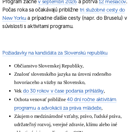
Program začne
v septembri 2026
a potrvá
12 mesiacov
.
Počas roka sa očakávajú približne
tri služobné cesty do
New Yorku
a prípadne ďalšie cesty (napr. do Bruselu) v
súvislosti s aktivitami programu.
Požiadavky na kandidáta za Slovenskú republiku
Občianstvo Slovenskej Republiky,
Znalosť slovenského jazyka na úrovni rodeného
hovoriaceho a väzby na Slovensko,
do 30 rokov v čase podania prihlášky
Vek
,
40 dní ročne aktivitám
Ochota venovať približne
programu a advokácii za práva mládeže
,
Záujem o medzinárodné vzťahy, právo, ľudské práva,
udržateľný rozvoj, verejné zdravie, klímu alebo iné