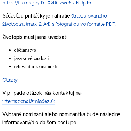
https://forms.gle/TnDQUCvwe6tJNUpJ6
Súčasťou prihlášky je nahratie
štruktúrovaného
životopisu (max. 2 A4) s fotografiou vo formáte PDF
.
Životopis musí jasne uvádzať:
občianstvo
jazykové znalosti
relevantné skúsenosti
Otázky
V prípade otázok nás kontaktuj na:
international@mladez.sk
Vybraný nominant alebo nominantka bude následne
informovaný/á o ďalšom postupe.