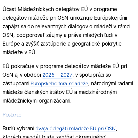
Účasť Mládežníckych delegátov EÚ v programe
delegátov mládeže pri OSN umožňuje Európskej únii
zapájať sa do relevantných dialógov o mládeži v rámci
OSN, podporovať záujmy a práva mladých ľudí v
Európe a zvýšiť zastúpenie a geografické pokrytie
mládeže v EÚ.
EÚ pokračuje v programe delegátov mládeže EÚ pri
OSN aj v období
2026 – 2027
, v spolupráci so
zástupcami
Európskeho fóra mládeže
, národnými radami
mládeže členských štátov EÚ a medzinárodnými
mládežníckymi organizáciami.
Poslanie
Budú vybraní
dvaja delegáti mládeže EÚ pri OSN
,
ktorých mandát bude zahŕňať okrem iného: