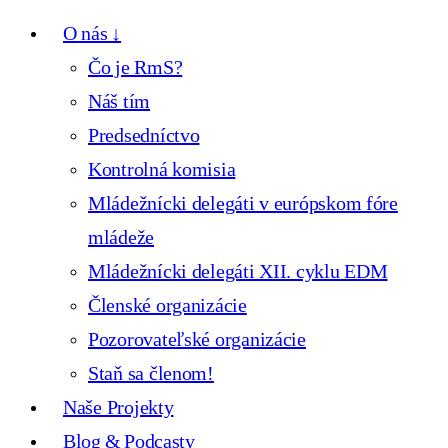
O nás ↓
Čo je RmS?
Náš tím
Predsedníctvo
Kontrolná komisia
Mládežnícki delegáti v európskom fóre
mládeže
Mládežnícki delegáti XII. cyklu EDM
Členské organizácie
Pozorovateľské organizácie
Staň sa členom!
Naše Projekty
Blog & Podcasty