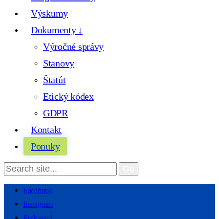
Výskumy
Dokumenty ↓
Výročné správy
Stanovy
Štatút
Etický kódex
GDPR
Kontakt
Ponuky
Facebook
Instagram
Podcasty!