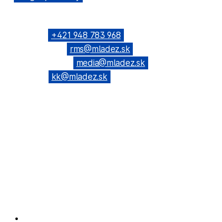
KONTAKTNÉ SPOJENIE
Telefón: →
+421 948 783 968
(Všeobecné): →
rms@mladez.sk
(Web & News): →
media@mladez.sk
(Kontrolná
komisia): →
kk@mladez.sk
BANKOVÉ SPOJENIE
OZ RmS je registrované na Ministerstve vnútra SR,
číslo spisu VVS/1-900/90-236
IČO: 683 779 / DIČ: 2020804720
Tatra banka, a.s. Bratislava
IBAN: SK69 1100 0000 0026 6108 0190
Facebook