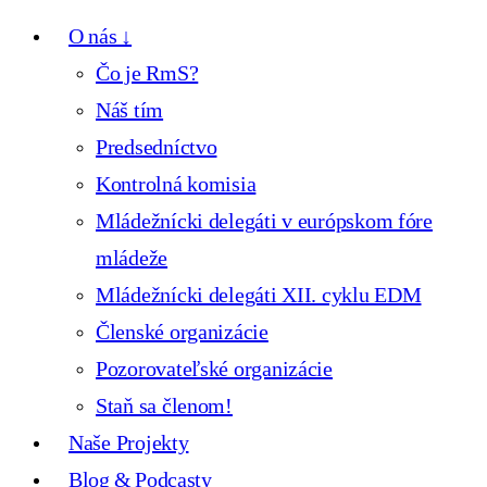
O nás ↓
Čo je RmS?
Náš tím
Predsedníctvo
Kontrolná komisia
Mládežnícki delegáti v európskom fóre
mládeže
Mládežnícki delegáti XII. cyklu EDM
Členské organizácie
Pozorovateľské organizácie
Staň sa členom!
Naše Projekty
Blog & Podcasty