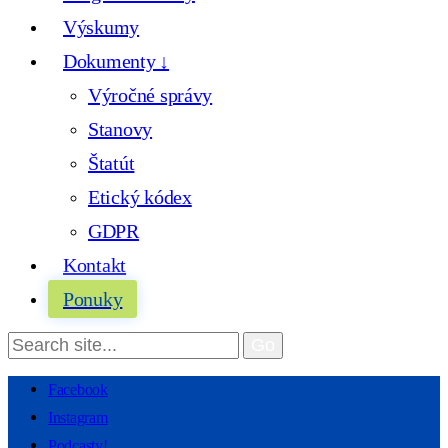
Výskumy
Dokumenty ↓
Výročné správy
Stanovy
Štatút
Etický kódex
GDPR
Kontakt
Ponuky
Facebook
Instagram
Podcasty!