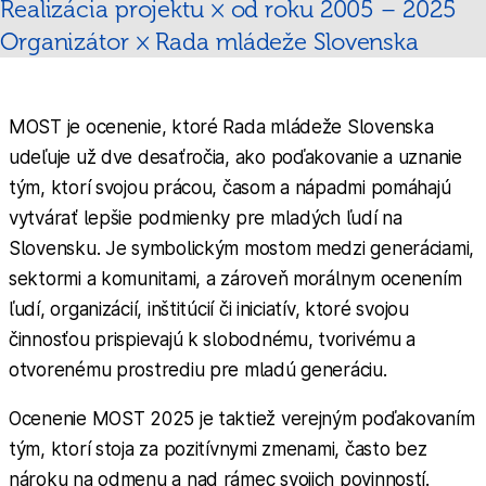
Realizácia projektu × od roku 2005 – 2025
Organizátor
×
Rada mládeže Slovenska
MOST je ocenenie, ktoré Rada mládeže Slovenska
udeľuje už dve desaťročia, ako poďakovanie a uznanie
tým, ktorí svojou prácou, časom a nápadmi pomáhajú
vytvárať lepšie podmienky pre mladých ľudí na
Slovensku. Je symbolickým mostom medzi generáciami,
sektormi a komunitami, a zároveň morálnym ocenením
ľudí, organizácií, inštitúcií či iniciatív, ktoré svojou
činnosťou prispievajú k slobodnému, tvorivému a
otvorenému prostrediu pre mladú generáciu.
Ocenenie MOST 2025 je taktiež verejným poďakovaním
tým, ktorí stoja za pozitívnymi zmenami, často bez
nároku na odmenu a nad rámec svojich povinností.