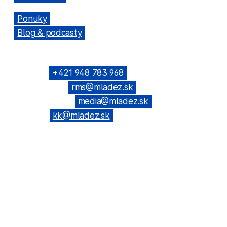
→
Ponuky
→
Blog & podcasty
KONTAKTNÉ SPOJENIE
Telefón: →
+421 948 783 968
(Všeobecné): →
rms@mladez.sk
(Web & News): →
media@mladez.sk
(Kontrolná
komisia): →
kk@mladez.sk
BANKOVÉ SPOJENIE
OZ RmS je registrované na Ministerstve vnútra SR,
číslo spisu VVS/1-900/90-236
IČO: 683 779 / DIČ: 2020804720
Tatra banka, a.s. Bratislava
IBAN: SK69 1100 0000 0026 6108 0190