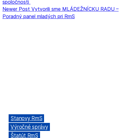
spoločnosti
Newer Post
Vytvorili sme MLÁDEŽNÍCKU RADU –
Poradný panel mladých pri RmS
ORGANIZÁCIA
Rada mládeže Slovenska (RmS)
Štúrova 3, 811 02 Bratislava,
Slovenská republika
Adresa kancelárie RmS:
Miletičova 7, 821 08 Ružinov, Bratislava
ODKAZY
→
Stanovy RmS
→
Výročné správy
→
Štatút RmS