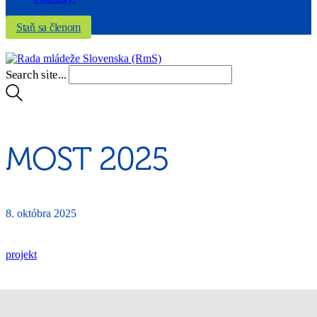
Staň sa členom
S
e
a
r
c
h
s
i
t
e
.
.
.
MOST 2025
8. októbra 2025
projekt