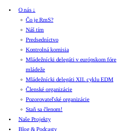
O nás ↓
Čo je RmS?
Náš tím
Predsedníctvo
Kontrolná komisia
Mládežnícki delegáti v európskom fóre
mládeže
Mládežnícki delegáti XII. cyklu EDM
Členské organizácie
Pozorovateľské organizácie
Staň sa členom!
Naše Projekty
Blog & Podcasty