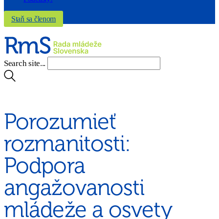
Staň sa členom
Search site...
Porozumieť
rozmanitosti:
Podpora
angažovanosti
mládeže a osvety