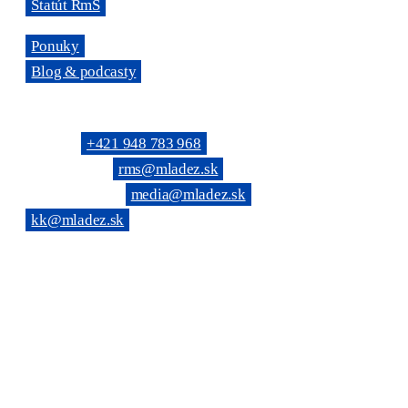
→
Štatút RmS
→
Ponuky
→
Blog & podcasty
KONTAKTNÉ SPOJENIE
Telefón: →
+421 948 783 968
(Všeobecné): →
rms@mladez.sk
(Web & News): →
media@mladez.sk
(Kontrolná komisia):
→
kk@mladez.sk
BANKOVÉ SPOJENIE
OZ RmS je registrované na Ministerstve vnútra SR, číslo spisu
VVS/1-900/90-236
IČO: 683 779 / DIČ: 2020804720
Tatra banka, a.s. Bratislava