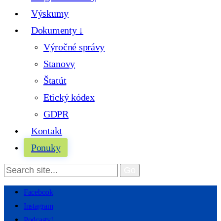
Výskumy
Dokumenty ↓
Výročné správy
Stanovy
Štatút
Etický kódex
GDPR
Kontakt
Ponuky
Facebook
Instagram
Podcasty!