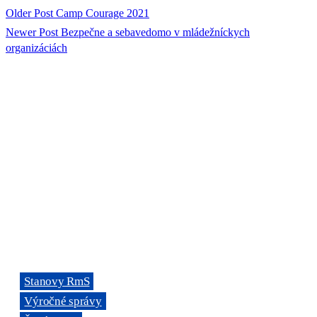
Older Post
Camp Courage 2021
Newer Post
Bezpečne a sebavedomo v mládežníckych
organizáciách
ORGANIZÁCIA
Rada mládeže Slovenska (RmS)
Štúrova 3, 811 02 Bratislava,
Slovenská republika
Adresa kancelárie RmS:
Miletičova 7, 821 08 Ružinov, Bratislava
ODKAZY
→
Stanovy RmS
→
Výročné správy